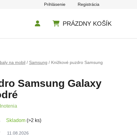
Prihlásenie
Registrácia
PRÁZDNY KOŠÍK
NÁKUPNÝ KOŠÍK
baly na mobil
/
Samsung
/
Knižkové puzdro Samsung
dro Samsung Galaxy
odré
e 0,0 z 5 hviezdičiek.
dnotenia
Skladom
(>2 ks)
11.08.2026