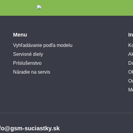
Menu
I
Vyhľadávanie podľa modelu
Ko
Servisné diely
A
Príslušenstvo
Do
Náradie na servis
O
O
M
fo@gsm-suciastky.sk