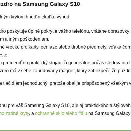
puzdro na Samsung Galaxy S10
dným krytom hneď niekoľko výhod:
o poskytuje úplné pokrytie vášho telefónu, vrátane obrazovky 
com a iným poškodeniam.
né vrecko pre karty, peniaze alebo drobné predmety, vďaka čo
ste.
remeniť na praktický stojan, čo je ideálne počas sledovania fil
uzdro má v sebe zabudovaný magnet, ktorý zabezpečí, že puzdr
 a tlačidlám jednoduchý, pretože obal je prispôsobený všetkým
anu pre váš Samsung Galaxy S10, ale aj praktického a štýlovéh
bo zadné kryty
, a
ochranné sklo alebo fóliu
na Samsung Galaxy