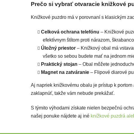
Prečo si vybrať otvaracie knižkové 
Knižkové puzdro má v porovnaní s klasickým za
Celková ochrana telefónu
– Knižkové puzdr
efektívnym štítom proti nárazom, škraban
Úložný priestor
– Knižkový obal má vstava
všetko so sebou budete mať na jednom mie
Praktický stojan
– Obal môžete jednoducho p
Magnet na zatváranie
– Flipové diarové p
Aj napriek knižkovému obalu je prístup k portom
zaklapnúť, takže vám nebude prekážať.
S týmito výhodami získate nielen bezpečnú ochr
našej ponuke nájdete aj iné
knižkové puzdrá ale