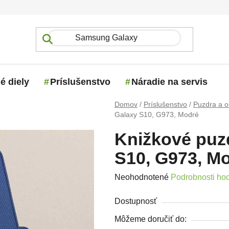
é diely
Príslušenstvo
Náradie na servis
Domov
/
Príslušenstvo
/
Puzdra a o
Galaxy S10, G973, Modré
Knižkové puz
S10, G973, M
Priemerné hodnotenie produktu j
Neohodnotené
Podrobnosti ho
Dostupnosť
Môžeme doručiť do: