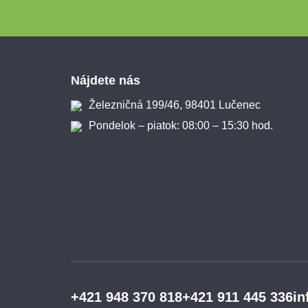
Zápätie
Nájdete nás
Železničná 199/46, 98401 Lučenec
Pondelok – piatok: 08:00 – 15:30 hod.
+421 948 370 818
+421 911 445 336
in