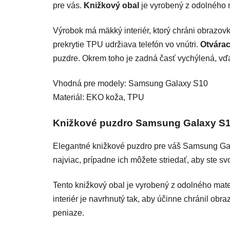
pre vás.
Knižkový obal
je vyrobený z odolného m
Výrobok má mäkký interiér, ktorý chráni obrazov
prekrytie TPU udržiava telefón vo vnútri.
Otvára
puzdre. Okrem toho je zadná časť vychýlená, vďa
Vhodná pre modely: Samsung Galaxy S10
Materiál: EKO koža, TPU
Knižkové puzdro Samsung Galaxy S
Elegantné knižkové puzdro pre váš Samsung Galax
najviac, prípadne ich môžete striedať, aby ste svo
Tento knižkový obal je vyrobený z odolného mate
interiér je navrhnutý tak, aby účinne chránil ob
peniaze.