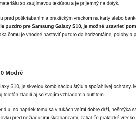
ateriálu so zaujímavou textúrou a je príjemný na dotyk.
ku pred poškriabaním a praktickým vreckom na karty alebo bank
cie puzdro pre Samsung Galaxy S10, je možné uzavrieť p
ka čomu je vhodné nastaviť puzdro do horizontálnej polohy a p
10 Modré
y S10, je skvelou kombináciou štýlu a spoľahlivej ochrany. Mô
j telefón zladili aj so svojím vzhľadom a outfitom.
riálu, no napriek tomu sa v rukách veľmi dobre drží, nešmýka s
razovku pred nežiaducimi škrabancami, zatiaľ čo praktické vrecko