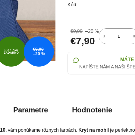
Kód:
€9,90
–20 %
€7,90
€9,90
Jednotková cena:
DOPRAVA
ZADARMO
–20 %
MÁTE
NAPÍŠTE NÁM A NAŠI ŠP
Parametre
Hodnotenie
10,
vám ponúkame rôznych farbách.
Kryt na mobil
je perfektn