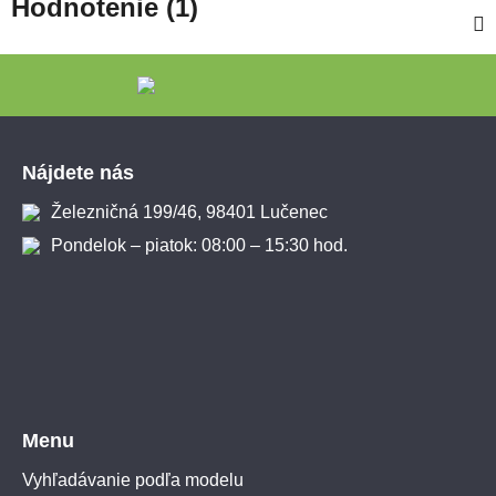
Hodnotenie (1)
Zápätie
Nájdete nás
Železničná 199/46, 98401 Lučenec
Pondelok – piatok: 08:00 – 15:30 hod.
Menu
Vyhľadávanie podľa modelu