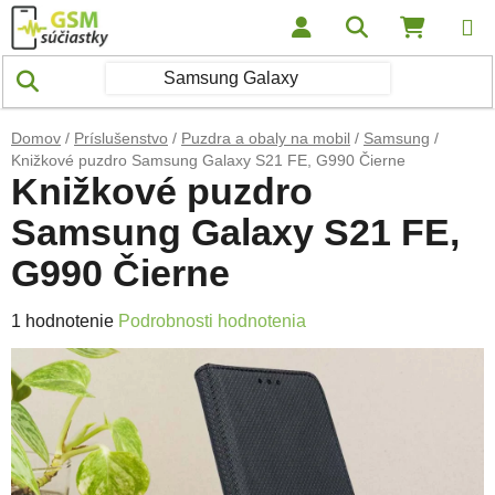
Prejsť na obsah
Hľadať
NÁKUP
Domov
/
Príslušenstvo
/
Puzdra a obaly na mobil
/
Samsung
/
Knižkové puzdro Samsung Galaxy S21 FE, G990 Čierne
Knižkové puzdro
Samsung Galaxy S21 FE,
G990 Čierne
Priemerné hodnotenie produktu je 5,0 z 5 hviezdičiek.
1 hodnotenie
Podrobnosti hodnotenia