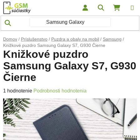
Prejsť na obsah
Hľadať
NÁKUP
Domov
/
Príslušenstvo
/
Puzdra a obaly na mobil
/
Samsung
/
Knižkové puzdro Samsung Galaxy S7, G930 Čierne
Knižkové puzdro
Samsung Galaxy S7, G930
Čierne
Priemerné hodnotenie produktu je 5,0 z 5 hviezdičiek.
1 hodnotenie
Podrobnosti hodnotenia