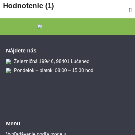
Hodnotenie (1)
Zápätie
Nájdete nás
Železničná 199/46, 98401 Lučenec
Pondelok – piatok: 08:00 – 15:30 hod.
Menu
Vyhľadávanie podľa modelu