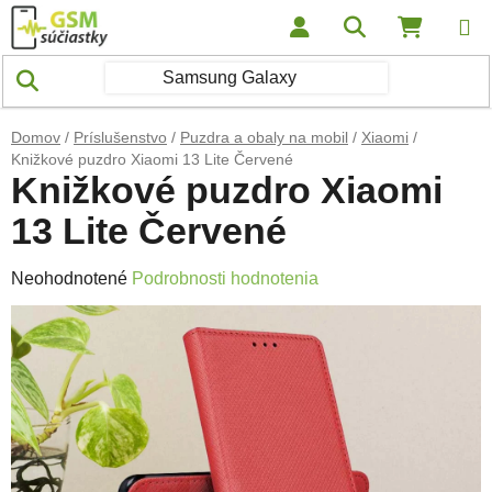
Prejsť na obsah
Hľadať
NÁKUP
Domov
/
Príslušenstvo
/
Puzdra a obaly na mobil
/
Xiaomi
/
Knižkové puzdro Xiaomi 13 Lite Červené
Knižkové puzdro Xiaomi
13 Lite Červené
Priemerné hodnotenie produktu je 0,0 z 5 hviezdičiek.
Neohodnotené
Podrobnosti hodnotenia