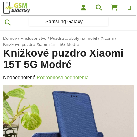
Prejsť na obsah
Hľadať
NÁKUP
Domov
/
Príslušenstvo
/
Puzdra a obaly na mobil
/
Xiaomi
/
Knižkové puzdro Xiaomi 15T 5G Modré
Knižkové puzdro Xiaomi
15T 5G Modré
Priemerné hodnotenie produktu je 0,0 z 5 hviezdičiek.
Neohodnotené
Podrobnosti hodnotenia