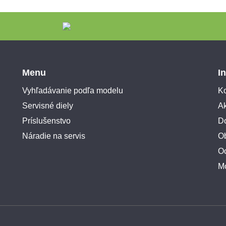
Menu
I
Vyhľadávanie podľa modelu
Ko
Servisné diely
A
Príslušenstvo
Do
Náradie na servis
O
O
M