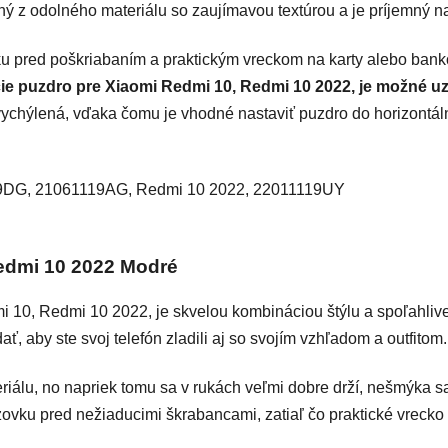
ný z odolného materiálu so zaujímavou textúrou a je príjemný na
ku pred poškriabaním a praktickým vreckom na karty alebo bank
ie puzdro pre Xiaomi Redmi 10, Redmi 10 2022, je možné 
ychýlená, vďaka čomu je vhodné nastaviť puzdro do horizontáln
19DG, 21061119AG, Redmi 10 2022, 22011119UY
edmi 10 2022 Modré
10, Redmi 10 2022, je skvelou kombináciou štýlu a spoľahlivej 
ť, aby ste svoj telefón zladili aj so svojím vzhľadom a outfitom.
riálu, no napriek tomu sa v rukách veľmi dobre drží, nešmýka s
razovku pred nežiaducimi škrabancami, zatiaľ čo praktické vrecko