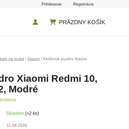
Prihlásenie
Registrácia
PRÁZDNY KOŠÍK
NÁKUPNÝ KOŠÍK
baly na mobil
/
Xiaomi
/
Knižkové puzdro Xiaomi
dro Xiaomi Redmi 10,
2, Modré
e 0,0 z 5 hviezdičiek.
dnotenia
Skladom
(>2 ks)
11.08.2026