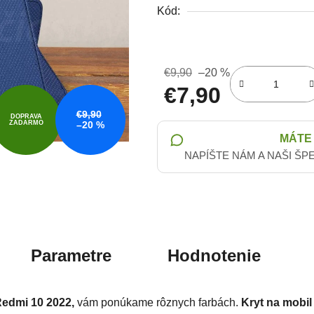
Kód:
€9,90
–20 %
€7,90
€9,90
Jednotková cena:
DOPRAVA
ZADARMO
–20 %
MÁTE
NAPÍŠTE NÁM A NAŠI ŠP
Parametre
Hodnotenie
Redmi 10 2022,
vám ponúkame rôznych farbách.
Kryt na mobil