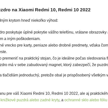
puzdro na Xiaomi Redmi 10, Redmi 10 2022
dným krytom hneď niekoľko výhod:
o poskytuje úplné pokrytie vášho telefónu, vrátane obrazovky 
com a iným poškodeniam.
né vrecko pre karty, peniaze alebo drobné predmety, vďaka čo
ste.
remeniť na praktický stojan, čo je ideálne počas sledovania fil
uzdro má v sebe zabudovaný magnet, ktorý zabezpečí, že puzdr
 a tlačidlám jednoduchý, pretože obal je prispôsobený všetkým
anu pre váš Xiaomi Redmi 10, Redmi 10 2022, ale aj praktickéh
knižkové puzdrá alebo zadné kryty
, a
ochranné sklo alebo fóliu