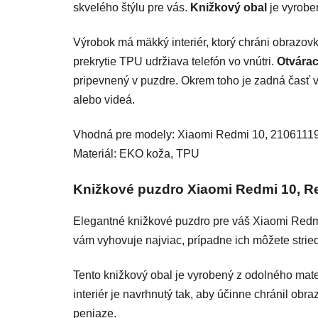
skvelého štýlu pre vás.
Knižkový obal
je vyrobe
Výrobok má mäkký interiér, ktorý chráni obrazov
prekrytie TPU udržiava telefón vo vnútri.
Otvárac
pripevnený v puzdre. Okrem toho je zadná časť v
alebo videá.
Vhodná pre modely: Xiaomi Redmi 10, 210611
Materiál: EKO koža, TPU
Knižkové puzdro Xiaomi Redmi 10, R
Elegantné knižkové puzdro pre váš Xiaomi Redmi 
vám vyhovuje najviac, prípadne ich môžete strieda
Tento knižkový obal je vyrobený z odolného mate
interiér je navrhnutý tak, aby účinne chránil ob
peniaze.