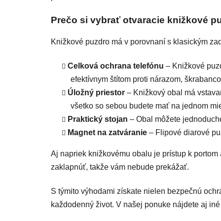
Prečo si vybrať otvaracie knižkové 
Knižkové puzdro má v porovnaní s klasickým za
Celková ochrana telefónu
– Knižkové puzdr
efektívnym štítom proti nárazom, škraban
Úložný priestor
– Knižkový obal má vstava
všetko so sebou budete mať na jednom mie
Praktický stojan
– Obal môžete jednoducho p
Magnet na zatváranie
– Flipové diarové p
Aj napriek knižkovému obalu je prístup k portom
zaklapnúť, takže vám nebude prekážať.
S týmito výhodami získate nielen bezpečnú ochr
každodenný život. V našej ponuke nájdete aj iné