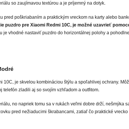
iálu so zaujímavou textúrou a je príjemný na dotyk.
ku pred poškriabaním a praktickým vreckom na karty alebo bank
ie puzdro pre Xiaomi Redmi 10C, je možné uzavrieť pomo
je vhodné nastaviť puzdro do horizontálnej polohy a pohodlne 
Modré
10C, je skvelou kombináciou štýlu a spoľahlivej ochrany. Môže
j telefón zladili aj so svojím vzhľadom a outfitom.
riálu, no napriek tomu sa v rukách veľmi dobre drží, nešmýka s
razovku pred nežiaducimi škrabancami, zatiaľ čo praktické vrecko