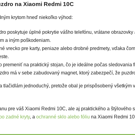
puzdro na Xiaomi Redmi 10C
dným krytom hneď niekoľko výhod:
o poskytuje úplné pokrytie vášho telefónu, vrátane obrazovky 
com a iným poškodeniam.
né vrecko pre karty, peniaze alebo drobné predmety, vďaka čo
ste.
remeniť na praktický stojan, čo je ideálne počas sledovania fil
uzdro má v sebe zabudovaný magnet, ktorý zabezpečí, že puzdr
 a tlačidlám jednoduchý, pretože obal je prispôsobený všetkým
anu pre váš Xiaomi Redmi 10C, ale aj praktického a štýlového 
bo zadné kryty
, a
ochranné sklo alebo fóliu
na Xiaomi Redmi 10