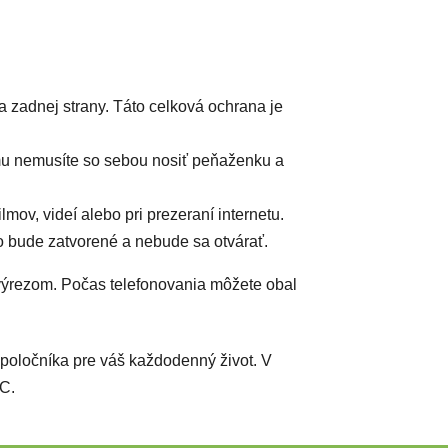
a zadnej strany. Táto celková ochrana je
mu nemusíte so sebou nosiť peňaženku a
mov, videí alebo pri prezeraní internetu.
o bude zatvorené a nebude sa otvárať.
 výrezom. Počas telefonovania môžete obal
spoločníka pre váš každodenný život. V
C.