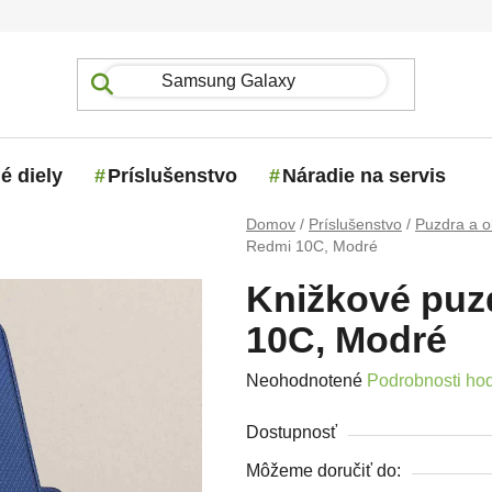
é diely
Príslušenstvo
Náradie na servis
Domov
/
Príslušenstvo
/
Puzdra a o
Redmi 10C, Modré
Knižkové puz
10C, Modré
Priemerné hodnotenie produktu j
Neohodnotené
Podrobnosti ho
Dostupnosť
Môžeme doručiť do: