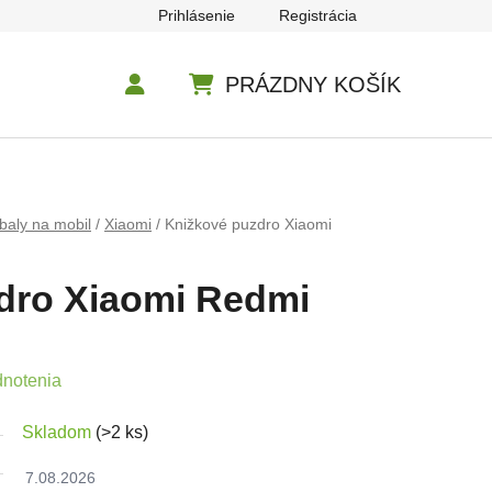
Prihlásenie
Registrácia
PRÁZDNY KOŠÍK
NÁKUPNÝ KOŠÍK
baly na mobil
/
Xiaomi
/
Knižkové puzdro Xiaomi
dro Xiaomi Redmi
e 0,0 z 5 hviezdičiek.
dnotenia
Skladom
(>2 ks)
7.08.2026