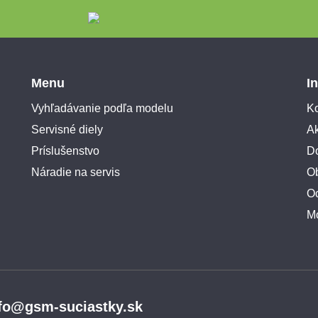
Menu
I
Vyhľadávanie podľa modelu
Ko
Servisné diely
A
Príslušenstvo
Do
Náradie na servis
O
O
M
fo@gsm-suciastky.sk