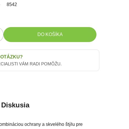
8542
DO KOŠÍKA
 OTÁZKU?
ECIALISTI VÁM RADI POMÔŽU.
Diskusia
kombináciou ochrany a skvelého štýlu pre