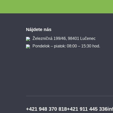
Zápätie
Nájdete nás
Železničná 199/46, 98401 Lučenec
Pondelok – piatok: 08:00 – 15:30 hod.
+421 948 370 818
+421 911 445 336
in