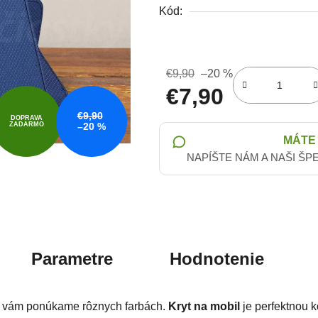
Kód:
€9,90
–20 %
€7,90
€9,90
Jednotková cena:
DOPRAVA
ZADARMO
–20 %
MÁTE
NAPÍŠTE NÁM A NAŠI ŠP
Parametre
Hodnotenie
vám ponúkame rôznych farbách.
Kryt na mobil
je perfektnou 