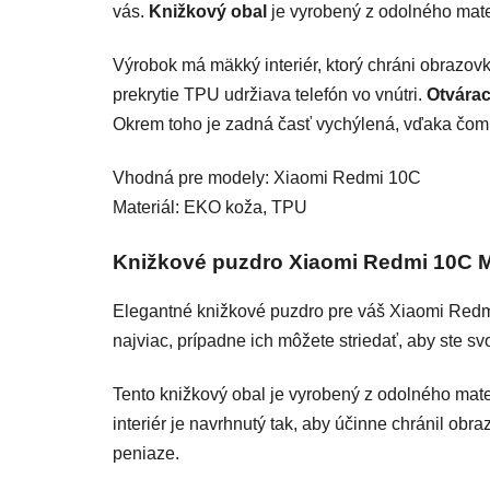
vás.
Knižkový obal
je vyrobený z odolného mater
Výrobok má mäkký interiér, ktorý chráni obrazov
prekrytie TPU udržiava telefón vo vnútri.
Otvárac
Okrem toho je zadná časť vychýlená, vďaka čomu 
Vhodná pre modely: Xiaomi Redmi 10C
Materiál: EKO koža, TPU
Knižkové puzdro Xiaomi Redmi 10C 
Elegantné knižkové puzdro pre váš Xiaomi Redmi 
najviac, prípadne ich môžete striedať, aby ste svo
Tento knižkový obal je vyrobený z odolného mate
interiér je navrhnutý tak, aby účinne chránil ob
peniaze.