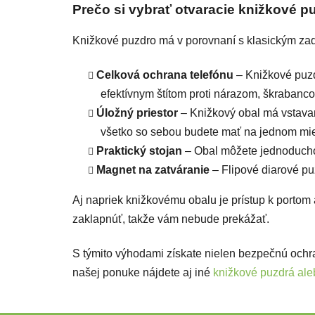
Prečo si vybrať otvaracie knižkové 
Knižkové puzdro má v porovnaní s klasickým za
Celková ochrana telefónu
– Knižkové puzdr
efektívnym štítom proti nárazom, škraban
Úložný priestor
– Knižkový obal má vstava
všetko so sebou budete mať na jednom mie
Praktický stojan
– Obal môžete jednoducho p
Magnet na zatváranie
– Flipové diarové p
Aj napriek knižkovému obalu je prístup k portom
zaklapnúť, takže vám nebude prekážať.
S týmito výhodami získate nielen bezpečnú ochr
našej ponuke nájdete aj iné
knižkové puzdrá ale