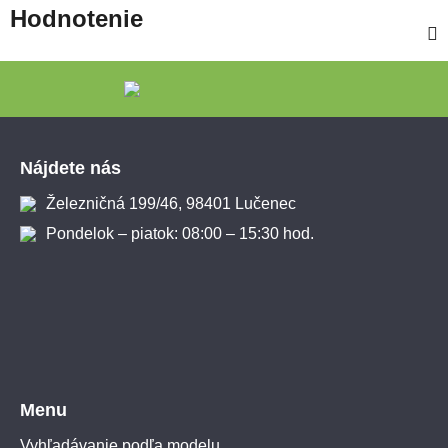
Hodnotenie
Zápätie
Nájdete nás
Železničná 199/46, 98401 Lučenec
Pondelok – piatok: 08:00 – 15:30 hod.
Menu
Vyhľadávanie podľa modelu