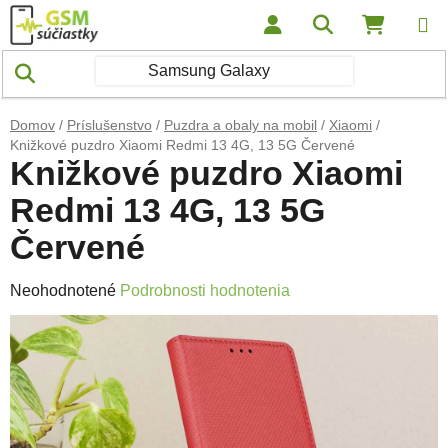
Prejsť na obsah
Hľadať
NÁKUP
Domov
/
Príslušenstvo
/
Puzdra a obaly na mobil
/
Xiaomi
/
Knižkové puzdro Xiaomi Redmi 13 4G, 13 5G Červené
Knižkové puzdro Xiaomi
Redmi 13 4G, 13 5G
Červené
Priemerné hodnotenie produktu je 0,0 z 5 hviezdičiek.
Neohodnotené
Podrobnosti hodnotenia