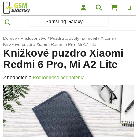
Prejsť na obsah
Hľadať
NÁKUP
Domov
/
Príslušenstvo
/
Puzdra a obaly na mobil
/
Xiaomi
/
Knižkové puzdro Xiaomi Redmi 6 Pro, Mi A2 Lite
Knižkové puzdro Xiaomi
Redmi 6 Pro, Mi A2 Lite
Priemerné hodnotenie produktu je 5,0 z 5 hviezdičiek.
2 hodnotenia
Podrobnosti hodnotenia