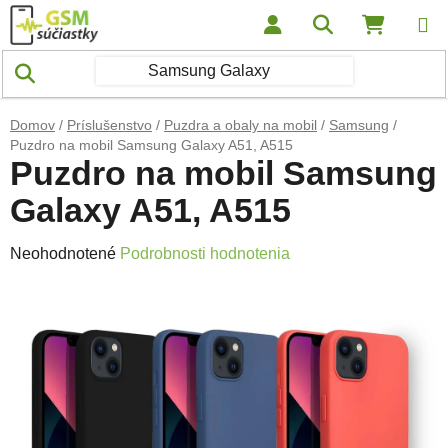
Prejsť na obsah
Hľadať
NÁKUP
Domov
/
Príslušenstvo
/
Puzdra a obaly na mobil
/
Samsung
/
Puzdro na mobil Samsung Galaxy A51, A515
Puzdro na mobil Samsung
Galaxy A51, A515
Priemerné hodnotenie produktu je 0,0 z 5 hviezdičiek.
Neohodnotené
Podrobnosti hodnotenia