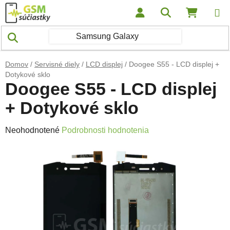
Prejsť na obsah
Hľadať
NÁKUP
Domov
/
Servisné diely
/
LCD displej
/
Doogee S55 - LCD displej +
Dotykové sklo
Doogee S55 - LCD displej
+ Dotykové sklo
Priemerné hodnotenie produktu je 0,0 z 5 hviezdičiek.
Neohodnotené
Podrobnosti hodnotenia