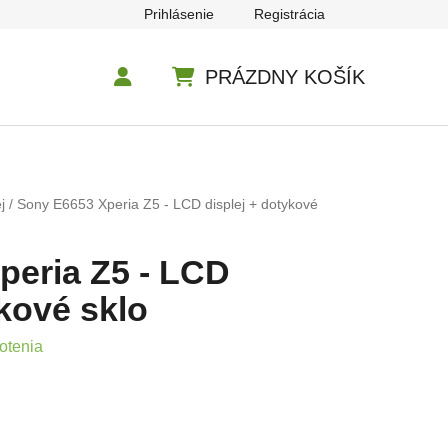
Prihlásenie
Registrácia
PRÁZDNY KOŠÍK
NÁKUPNÝ KOŠÍK
j
/
Sony E6653 Xperia Z5 - LCD displej + dotykové
peria Z5 - LCD
ykové sklo
e 5,0 z 5 hviezdičiek.
otenia