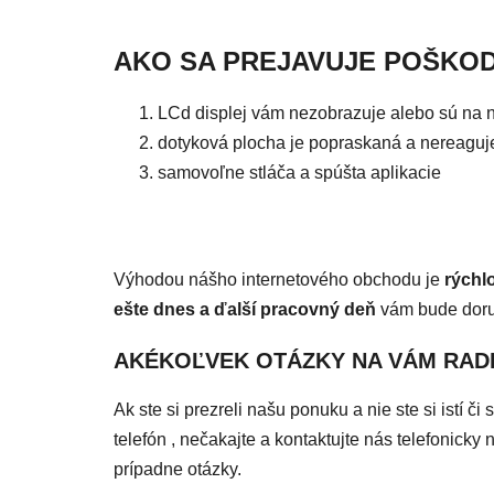
AKO SA PREJAVUJE POŠKO
LCd displej vám nezobrazuje alebo sú na
dotyková plocha je popraskaná a nereaguj
samovoľne stláča a spúšta aplikacie
Výhodou nášho internetového obchodu je
rýchl
ešte dnes a ďalší pracovný deň
vám bude dor
AKÉKOĽVEK OTÁZKY NA VÁM RAD
Ak ste si prezreli našu ponuku a nie ste si istí 
telefón , nečakajte a kontaktujte nás telefonic
prípadne otázky.