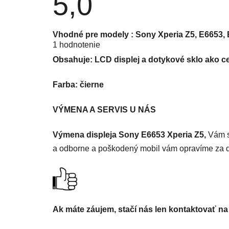
5,0
Priemerné hodnotenie produktu je 5,0 z 5 hviezdi
Vhodné pre modely : Sony Xperia Z5, E6653,
1 hodnotenie
Obsahuje: LCD displej a dotykové sklo ako c
Farba: čierne
VÝMENA A SERVIS U NÁS
Výmena displeja Sony E6653 Xperia Z5,
Vám s
a odborne a poškodený mobil vám opravíme za 
Ak máte záujem, stačí nás len kontaktovať na