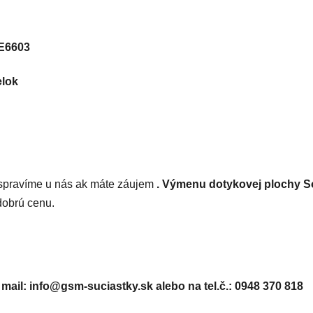
čiek.
 E6603
elok
pravíme u nás ak máte záujem
. Výmenu dotykovej plochy S
dobrú cenu.
 mail: info@gsm-suciastky.sk
alebo na tel.č.: 0948 370 818