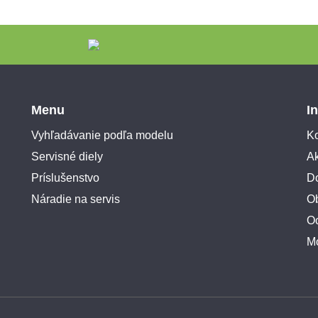
Menu
I
Vyhľadávanie podľa modelu
Ko
Servisné diely
A
Príslušenstvo
Do
Náradie na servis
O
O
M