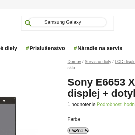
é diely
Príslušenstvo
Náradie na servis
Domov
/
Servisné diely
/
LCD disple
sklo
Sony E6653 X
displej + dot
Priemerné hodnotenie produktu j
1 hodnotenie
Podrobnosti hodn
Farba