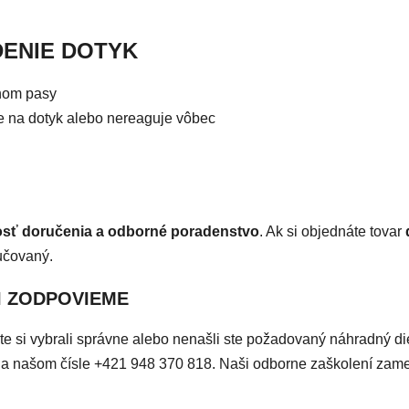
DENIE DOTYK
 nom pasy
e na dotyk alebo nereaguje vôbec
osť doručenia a odborné poradenstvo
. Ak si objednáte tovar
učovaný.
I ZODPOVIEME
či ste si vybrali správne alebo nenašli ste požadovaný náhradný d
ky na našom čísle +421 948 370 818. Naši odborne zaškolení za