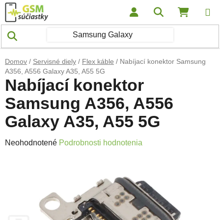
Prejsť na obsah
Hľadať
NÁKUP
Domov
/
Servisné diely
/
Flex káble
/
Nabíjací konektor Samsung
A356, A556 Galaxy A35, A55 5G
Nabíjací konektor
Samsung A356, A556
Galaxy A35, A55 5G
Priemerné hodnotenie produktu je 0,0 z 5 hviezdičiek.
Neohodnotené
Podrobnosti hodnotenia