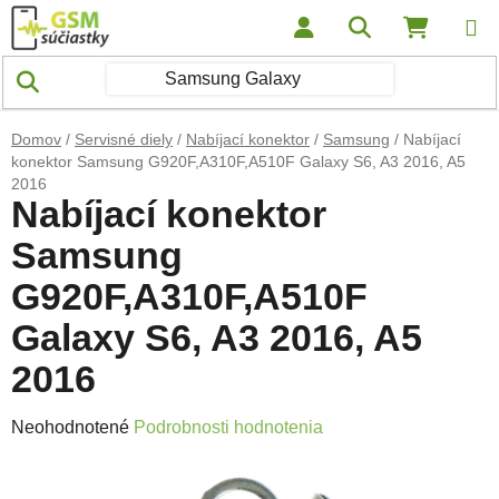
Prejsť na obsah
Hľadať
NÁKUP
Domov
/
Servisné diely
/
Nabíjací konektor
/
Samsung
/
Nabíjací
konektor Samsung G920F,A310F,A510F Galaxy S6, A3 2016, A5
2016
Nabíjací konektor
Samsung
G920F,A310F,A510F
Galaxy S6, A3 2016, A5
2016
Priemerné hodnotenie produktu je 0,0 z 5 hviezdičiek.
Neohodnotené
Podrobnosti hodnotenia