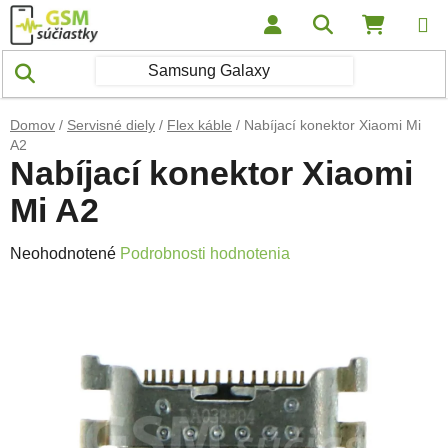
Prejsť na obsah
Hľadať
NÁKUP
Domov
/
Servisné diely
/
Flex káble
/
Nabíjací konektor Xiaomi Mi
A2
Nabíjací konektor Xiaomi
Mi A2
Priemerné hodnotenie produktu je 0,0 z 5 hviezdičiek.
Neohodnotené
Podrobnosti hodnotenia