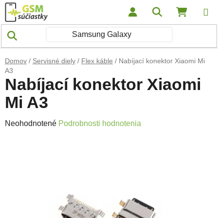
Prejsť na obsah
Hľadať
NÁKUP
Domov
/
Servisné diely
/
Flex káble
/
Nabíjací konektor Xiaomi Mi
A3
Nabíjací konektor Xiaomi
Mi A3
Priemerné hodnotenie produktu je 0,0 z 5 hviezdičiek.
Neohodnotené
Podrobnosti hodnotenia