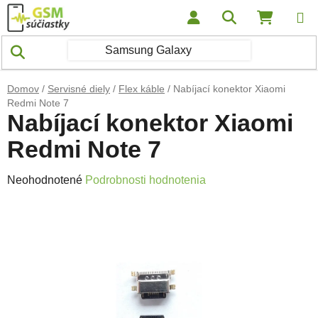
Prejsť na obsah
Hľadať
NÁKUP
Domov
/
Servisné diely
/
Flex káble
/
Nabíjací konektor Xiaomi
Redmi Note 7
Nabíjací konektor Xiaomi
Redmi Note 7
Priemerné hodnotenie produktu je 0,0 z 5 hviezdičiek.
Neohodnotené
Podrobnosti hodnotenia