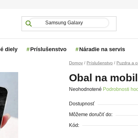
é diely
Príslušenstvo
Náradie na servis
Domov
/
Príslušenstvo
/
Puzdra a o
Obal na mobil
Priemerné hodnotenie produktu j
Neohodnotené
Podrobnosti ho
Dostupnosť
Môžeme doručiť do:
Kód: