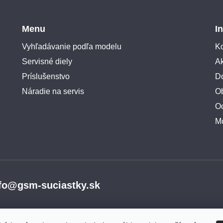
Menu
I
Vyhľadávanie podľa modelu
Ko
Servisné diely
A
Príslušenstvo
Do
Náradie na servis
O
O
M
fo@gsm-suciastky.sk