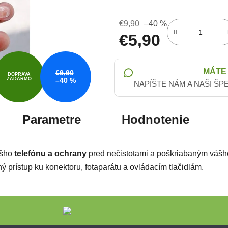
€9,90
–40 %
€5,90
Jednotková cena:
MÁTE
€9,90
DOPRAVA
ZADARMO
–40 %
NAPÍŠTE NÁM A NAŠI ŠP
Parametre
Hodnotenie
ášho
telefónu a ochrany
pred nečistotami a poškriabaným vášho
ý prístup ku konektoru, fotaparátu a ovládacím tlačidlám.