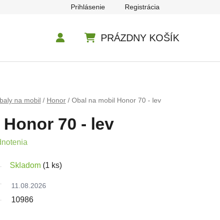
Prihlásenie
Registrácia
PRÁZDNY KOŠÍK
NÁKUPNÝ KOŠÍK
baly na mobil
/
Honor
/
Obal na mobil Honor 70 - lev
 Honor 70 - lev
e 0,0 z 5 hviezdičiek.
dnotenia
Skladom
(1 ks)
11.08.2026
10986