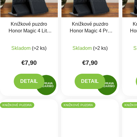
Knižkové puzdro
Knižkové puzdro
K
Honor Magic 4 Lite
Honor Magic 4 Pro
Hon
5G Čierne
5G Čierne
Ho
Skladom
(>2 ks)
Skladom
(>2 ks)
S
€7,90
€7,90
DETAIL
DETAIL
DOPRAVA
DOPRAVA
ZADARMO
ZADARMO
KNIŽKOVÉ PUZDRA
KNIŽKOVÉ PUZDRA
KNIŽKO