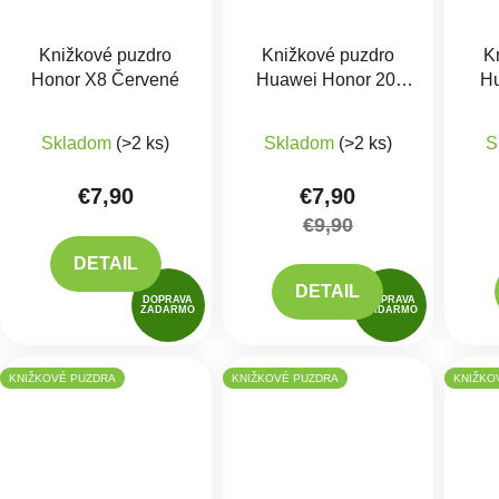
Knižkové puzdro
Knižkové puzdro
K
Honor X8 Červené
Huawei Honor 20,
Hu
Nova 5T
Lit
Priemerné hodnotenie produktu je 5,0 z 5 hviezdič
Priemerné hodnotenie 
Skladom
(>2 ks)
Skladom
(>2 ks)
S
€7,90
€7,90
€9,90
DETAIL
DETAIL
DOPRAVA
DOPRAVA
ZADARMO
ZADARMO
KNIŽKOVÉ PUZDRA
KNIŽKOVÉ PUZDRA
KNIŽKO