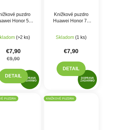
nižkové puzdro
Knižkové puzdro
awei Honor 50
Huawei Honor 70
e, Nova 8i, Čierne
Čierne
iek.
produktu je 5,0 z 5 hviezdičiek.
kladom
(>2 ks)
Skladom
(1 ks)
€7,90
€7,90
€9,90
DETAIL
DETAIL
DOPRAVA
DOPRAVA
ZADARMO
ZADARMO
VÉ PUZDRA
KNIŽKOVÉ PUZDRA