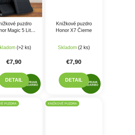
nižkové puzdro
Knižkové puzdro
or Magic 5 Lite,
Honor X7 Čierne
nor X9A Čierne
Priemerné hodnotenie produktu je 5,0 z 5 hviezdičiek.
kladom
(>2 ks)
Skladom
(2 ks)
€7,90
€7,90
DETAIL
DETAIL
DOPRAVA
DOPRAVA
ZADARMO
ZADARMO
VÉ PUZDRA
KNIŽKOVÉ PUZDRA