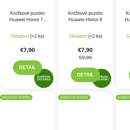
Knižkové puzdro
Knižkové puzdro
K
Huawei Honor 70
Huawei Honor 8
Hu
Lite, X6 4G, X8 5G
Priemerné hodnotenie produktu je 5,0 z 5 hviezdič
Priemerné hodnotenie 
Čierne
Skladom
(>2 ks)
Skladom
(>2 ks)
S
€7,90
€7,90
€9,90
DETAIL
DETAIL
DOPRAVA
DOPRAVA
ZADARMO
ZADARMO
KNIŽKOVÉ PUZDRA
KNIŽKOVÉ PUZDRA
KNIŽKO