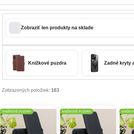
Zobraziť len produkty na sklade
Knižkové puzdra
Zadné kryty 
Zobrazených položiek:
163
Výpis produktov
KNIŽKOVÉ PUZDRA
KNIŽKOVÉ PUZDRA
KNIŽKO