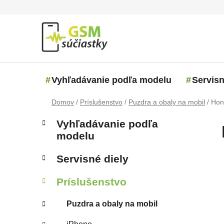
Prejsť na obsah
Vyhľadávanie podľa modelu
Servisn
Domov
/
Príslušenstvo
/
Puzdra a obaly na mobil
/
Hon
Bočný panel
Kategórie
Preskočiť kategórie
Vyhľadávanie podľa
modelu
Servisné diely
Príslušenstvo
Puzdra a obaly na mobil