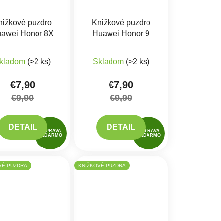
nižkové puzdro
Knižkové puzdro
awei Honor 8X
Huawei Honor 9
iek.
produktu je 5,0 z 5 hviezdičiek.
Priemerné hodnotenie produkt
kladom
(>2 ks)
Skladom
(>2 ks)
€7,90
€7,90
€9,90
€9,90
DETAIL
DETAIL
DOPRAVA
DOPRAVA
ZADARMO
ZADARMO
VÉ PUZDRA
KNIŽKOVÉ PUZDRA