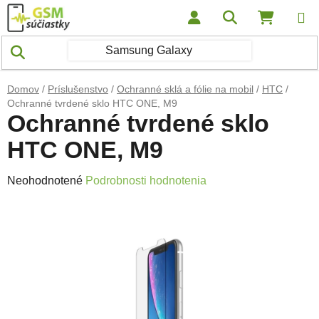
Prejsť na obsah
Hľadať
NÁKUP
Domov
/
Príslušenstvo
/
Ochranné sklá a fólie na mobil
/
HTC
/
Ochranné tvrdené sklo HTC ONE, M9
Ochranné tvrdené sklo
HTC ONE, M9
Priemerné hodnotenie produktu je 0,0 z 5 hviezdičiek.
Neohodnotené
Podrobnosti hodnotenia