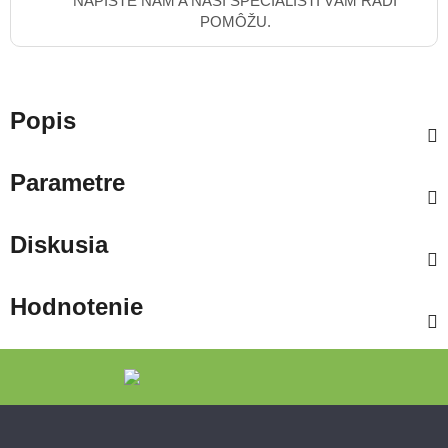
NAPÍŠTE NÁM A NAŠI ŠPECIALISTI VÁM RADI
POMÔŽU.
Popis
Parametre
Diskusia
Hodnotenie
Zápätie