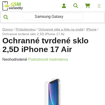
Prejsť na obsah
Hľadať
NÁKUP
Domov
/
Príslušenstvo
/
Ochranné sklá a fólie na mobil
/
iPhone
/
Ochranné tvrdené sklo 2,5D iPhone 17 Air
Ochranné tvrdené sklo
2,5D iPhone 17 Air
Priemerné hodnotenie produktu je 0,0 z 5 hviezdičiek.
Neohodnotené
Podrobnosti hodnotenia