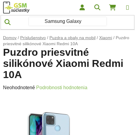
Prejsť na obsah
Hľadať
NÁKUP
Domov
/
Príslušenstvo
/
Puzdra a obaly na mobil
/
Xiaomi
/
Puzdro
priesvitné silikónové Xiaomi Redmi 10A
Puzdro priesvitné
silikónové Xiaomi Redmi
10A
Priemerné hodnotenie produktu je 0,0 z 5 hviezdičiek.
Neohodnotené
Podrobnosti hodnotenia