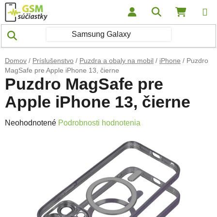
Prejsť na obsah
Hľadať
NÁKUP
Domov
/
Príslušenstvo
/
Puzdra a obaly na mobil
/
iPhone
/
Puzdro
MagSafe pre Apple iPhone 13, čierne
Puzdro MagSafe pre
Apple iPhone 13, čierne
Priemerné hodnotenie produktu je 0,0 z 5 hviezdičiek.
Neohodnotené
Podrobnosti hodnotenia