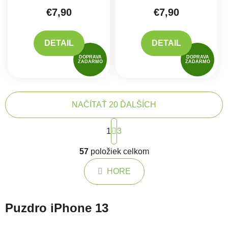
€7,90
€7,90
DETAIL
DETAIL
DOPRAVA
DOPRAVA
ZADARMO
ZADARMO
NAČÍTAŤ 20 ĎALŠÍCH
Stránkovanie
1
3
Ovládacie prvky výpisu
57
položiek celkom
HORE
Puzdro iPhone 13