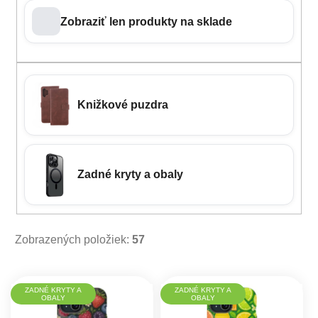
Zobraziť len produkty na sklade
Knižkové puzdra
Zadné kryty a obaly
Zobrazených položiek:
57
Výpis produktov
ZADNÉ KRYTY A
ZADNÉ KRYTY A
OBALY
OBALY