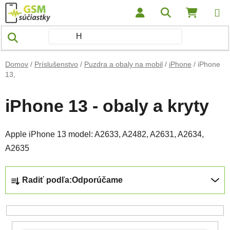
Prejsť na obsah
Hľadať
NÁKUP
Domov
/
Príslušenstvo
/
Puzdra a obaly na mobil
/
iPhone
/
iPhone
13,
iPhone 13 - obaly a kryty
Apple iPhone 13 model: A2633, A2482, A2631, A2634,
A2635
Radenie produktov
Radiť podľa:
Odporúčame