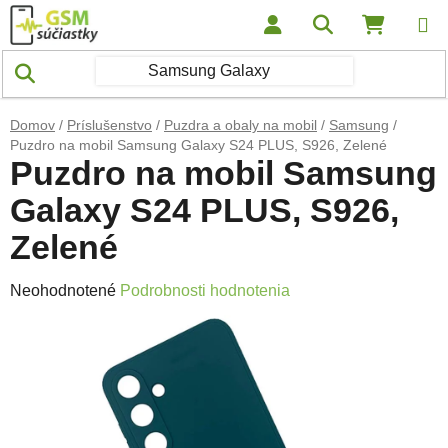
Prejsť na obsah
Hľadať
NÁKUP
Domov
/
Príslušenstvo
/
Puzdra a obaly na mobil
/
Samsung
/
Puzdro na mobil Samsung Galaxy S24 PLUS, S926, Zelené
Puzdro na mobil Samsung
Galaxy S24 PLUS, S926,
Zelené
Priemerné hodnotenie produktu je 0,0 z 5 hviezdičiek.
Neohodnotené
Podrobnosti hodnotenia