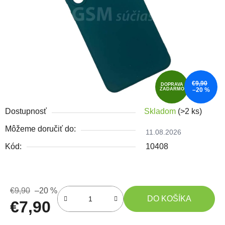
€9,90
DOPRAVA
ZADARMO
–20 %
Dostupnosť
Skladom
(>2 ks)
Môžeme doručiť do:
11.08.2026
Kód:
10408
€9,90
–20 %
DO KOŠÍKA
€7,90
Jednotková cena: