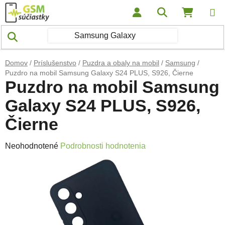
Prejsť na obsah
Hľadať
NÁKUP
Domov
/
Príslušenstvo
/
Puzdra a obaly na mobil
/
Samsung
/
Puzdro na mobil Samsung Galaxy S24 PLUS, S926, Čierne
Puzdro na mobil Samsung
Galaxy S24 PLUS, S926,
Čierne
Priemerné hodnotenie produktu je 0,0 z 5 hviezdičiek.
Neohodnotené
Podrobnosti hodnotenia