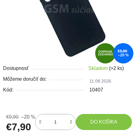
€9,90
DOPRAVA
ZADARMO
–20 %
Dostupnosť
Skladom
(>2 ks)
Môžeme doručiť do:
11.08.2026
Kód:
10407
€9,90
–20 %
DO KOŠÍKA
€7,90
Jednotková cena: