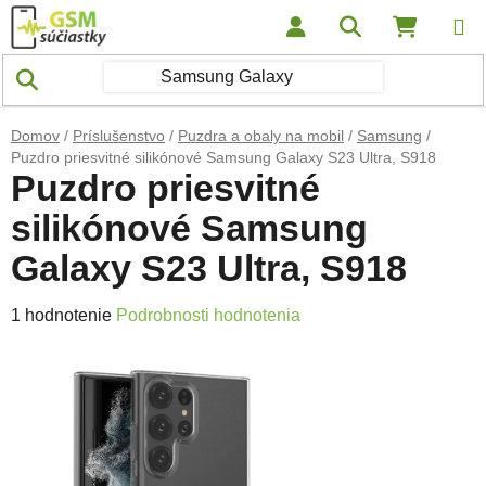
Prejsť na obsah
Hľadať
NÁKUP
Domov
/
Príslušenstvo
/
Puzdra a obaly na mobil
/
Samsung
/
Puzdro priesvitné silikónové Samsung Galaxy S23 Ultra, S918
Puzdro priesvitné
silikónové Samsung
Galaxy S23 Ultra, S918
Priemerné hodnotenie produktu je 5,0 z 5 hviezdičiek.
1 hodnotenie
Podrobnosti hodnotenia