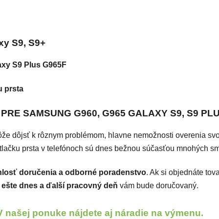
čiek.
xy S9, S9+
axy S9 Plus G965F
u prsta
PRE SAMSUNG G960, G965 GALAXY S9, S9 PL
e dôjsť k rôznym problémom, hlavne nemožnosti overenia svojej i
tlačku prsta v telefónoch sú dnes bežnou súčasťou mnohých sma
hlosť doručenia a odborné poradenstvo
. Ak si objednáte tov
ešte dnes a ďalší pracovný deň
vám bude doručovaný.
V našej ponuke nájdete aj náradie na výmenu.