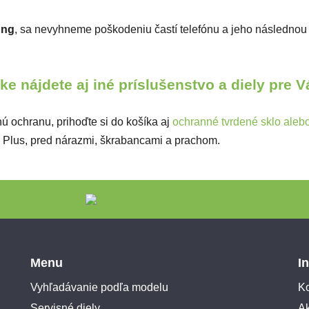
ng
, sa nevyhneme poškodeniu častí telefónu a jeho následn
e nájdete aj iné príslušenstvo a diely pre 
ú ochranu, prihoďte si do košíka aj
ochranné tvrdené sklo alebo 
 Plus, pred nárazmi, škrabancami a prachom.
Menu
I
Vyhľadávanie podľa modelu
Ko
Servisné diely
A