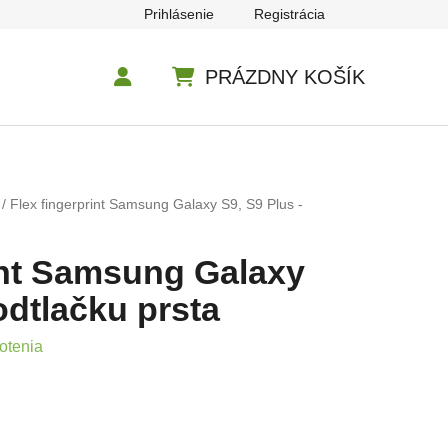
Prihlásenie
Registrácia
PRÁZDNY KOŠÍK
NÁKUPNÝ KOŠÍK
/
Flex fingerprint Samsung Galaxy S9, S9 Plus -
int Samsung Galaxy
odtlačku prsta
e 5,0 z 5 hviezdičiek.
otenia