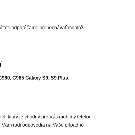
úfate
odporúčame prenechávať montáž
Ť
G960, G965 Galaxy S9, S9 Plus
,
diel, ktorý je vhodný pre Váš mobilný telefón
ci Vám radi odpovedia na Vaše prípadné