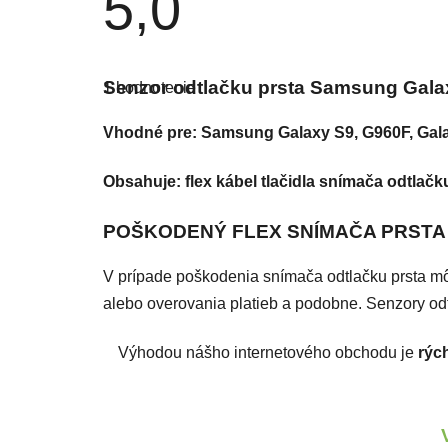
5,0
Priemerné hodnotenie produktu je 5,0 z 5 hviezdi
Senzor odtlačku prsta Samsung Gala
1 hodnotenie
Vhodné pre: Samsung Galaxy S9, G960F, Gal
Obsahuje: flex kábel tlačidla snímača odtlačk
POŠKODENÝ FLEX SNÍMAČA PRSTA 
V prípade poškodenia snímača odtlačku prsta môž
alebo overovania platieb a podobne. Senzory od
Výhodou nášho internetového obchodu je
rýc