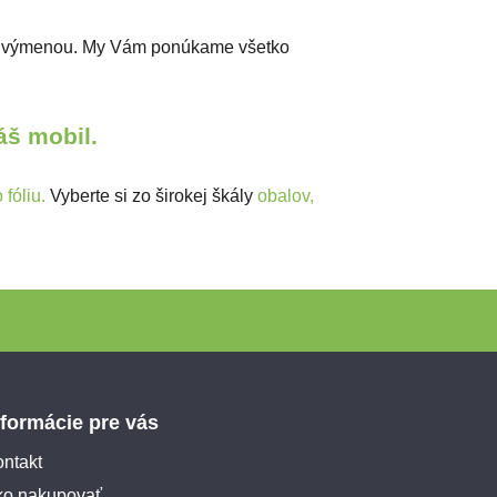
ou výmenou. My Vám ponúkame všetko
Váš mobil.
fóliu.
Vyberte si zo širokej škály
obalov,
nformácie pre vás
ntakt
ko nakupovať