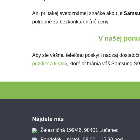
Ani pri takej svetoznámej značke akou je
Samsu
potrebné za bezkonkurenčné ceny.
V našej ponuk
Aby ste vášmu telefónu poskytli naozaj dostatočn
puzdier a krytov
, ktoré ochránia váš Samsung S9
Zápätie
Nájdete nás
Železničná 199/46, 98401 Lučenec
Pondelok – piatok: 08:00 – 15:30 hod.