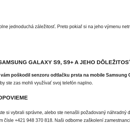
plne jednoduchá záležitosť. Preto pokiaľ si na jeho výmenu netr
SAMSUNG GALAXY S9, S9+ A JEHO DÔLEŽITOS
a vám poškodil senzoru odtlačku prsta na mobile Samsung 
y ste zas mohli využívať svoj telefón naplno.
ODPOVIEME
či ste si vybrali správne, alebo ste nenašli požadovaný náhradný 
ašom čísle +421 948 370 818. Naši odborne zaškolení zamestnan