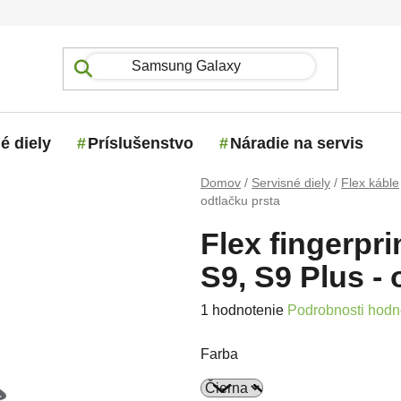
é diely
Príslušenstvo
Náradie na servis
Domov
/
Servisné diely
/
Flex káble
odtlačku prsta
Flex fingerpr
S9, S9 Plus - 
Priemerné hodnotenie produktu j
1 hodnotenie
Podrobnosti hodn
Farba