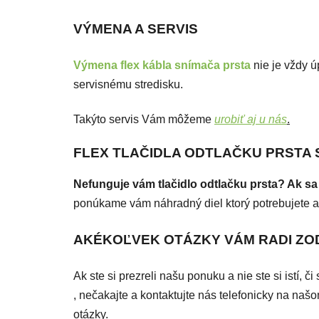
VÝMENA A SERVIS
Výmena flex kábla snímača prsta
nie je vždy ú
servisnému stredisku.
Takýto servis Vám môžeme
urobiť aj u nás
.
FLEX TLAČIDLA ODTLAČKU PRSTA 
Nefunguje vám tlačidlo odtlačku prsta? Ak s
ponúkame vám náhradný diel ktorý potrebujete ab
AKÉKOĽVEK OTÁZKY VÁM RADI Z
Ak ste si prezreli našu ponuku a nie ste si istí, 
, nečakajte a kontaktujte nás telefonicky na n
otázky.