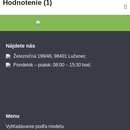
Hodnotenie (1)
Zápätie
Nájdete nás
Železničná 199/46, 98401 Lučenec
Pondelok – piatok: 08:00 – 15:30 hod.
Menu
Vyhľadávanie podľa modelu