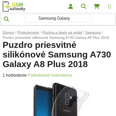
Prejsť na obsah
Hľadať
NÁKUP
Domov
/
Príslušenstvo
/
Puzdra a obaly na mobil
/
Samsung
/
Puzdro priesvitné silikónové Samsung A730 Galaxy A8 Plus 2018
Puzdro priesvitné
silikónové Samsung A730
Galaxy A8 Plus 2018
Priemerné hodnotenie produktu je 5,0 z 5 hviezdičiek.
1 hodnotenie
Podrobnosti hodnotenia