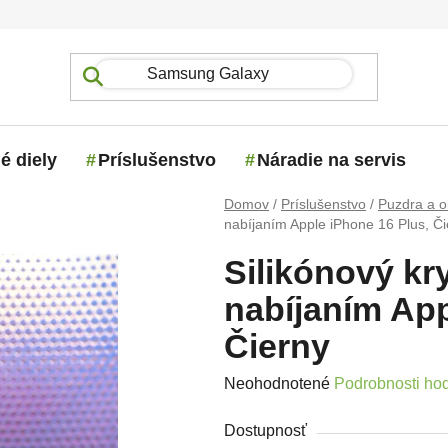
é diely
Príslušenstvo
Náradie na servis
Domov
/
Príslušenstvo
/
Puzdra a o
nabíjaním Apple iPhone 16 Plus, Či
Silikónový kr
nabíjaním App
Čierny
Priemerné hodnotenie produktu j
Neohodnotené
Podrobnosti ho
Dostupnosť