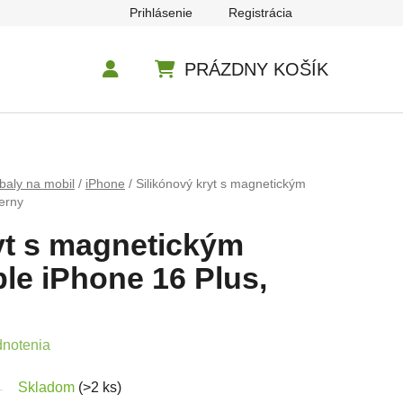
Prihlásenie
Registrácia
PRÁZDNY KOŠÍK
NÁKUPNÝ KOŠÍK
baly na mobil
/
iPhone
/
Silikónový kryt s magnetickým
erny
yt s magnetickým
le iPhone 16 Plus,
e 0,0 z 5 hviezdičiek.
dnotenia
Skladom
(>2 ks)