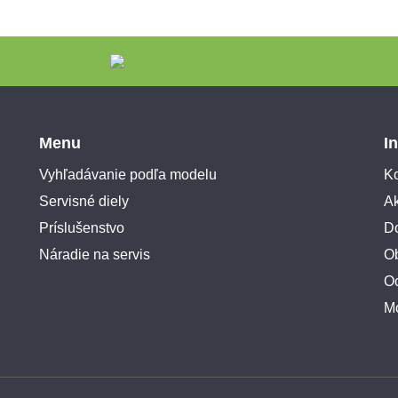
Menu
I
Vyhľadávanie podľa modelu
Ko
Servisné diely
A
Príslušenstvo
Do
Náradie na servis
O
O
M