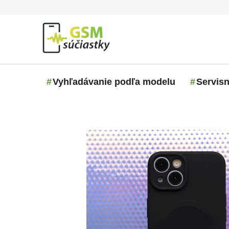
Prejsť na obsah
Vyhľadávanie podľa modelu
Servisn