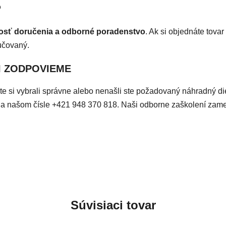
o
losť doručenia a odborné poradenstvo
. Ak si objednáte tovar
učovaný.
I ZODPOVIEME
či ste si vybrali správne alebo nenašli ste požadovaný náhradný d
ky na našom čísle +421 948 370 818. Naši odborne zaškolení za
Súvisiaci tovar