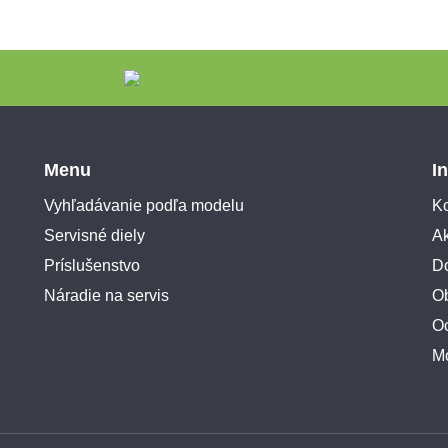
Menu
I
Vyhľadávanie podľa modelu
Ko
Servisné diely
A
Príslušenstvo
Do
Náradie na servis
O
O
M