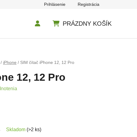
Prihlásenie
Registrácia
PRÁZDNY KOŠÍK
NÁKUPNÝ KOŠÍK
/
iPhone
/
SIM čítač iPhone 12, 12 Pro
one 12, 12 Pro
e 0,0 z 5 hviezdičiek.
dnotenia
Skladom
(>2 ks)