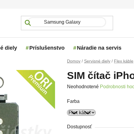
é diely
Príslušenstvo
Náradie na servis
Domov
/
Servisné diely
/
Flex káble
SIM čítač iPh
Priemerné hodnotenie produktu j
Neohodnotené
Podrobnosti ho
Farba
Dostupnosť