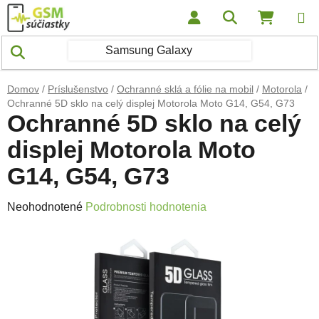
Prejsť na obsah
Hľadať
NÁKUP
Domov
/
Príslušenstvo
/
Ochranné sklá a fólie na mobil
/
Motorola
/
Ochranné 5D sklo na celý displej Motorola Moto G14, G54, G73
Ochranné 5D sklo na celý
displej Motorola Moto
G14, G54, G73
Priemerné hodnotenie produktu je 0,0 z 5 hviezdičiek.
Neohodnotené
Podrobnosti hodnotenia