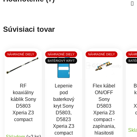
Súvisiaci tovar
NÁHRADNÉ DIELY
NÁHRADNÉ DIELY
NÁHRADNÉ DIELY
NÁHR
BATÉRIOVÝ KRYT
BATÉ
RF
Lepenie
Flex kábel
B
koaxiálny
pod
ON/OFF
k
káblik Sony
baterkový
Sony
D5803
kryt Sony
D5803
X
Xperia Z3
D5803,
Xperia Z3
compact
D5823
compact -
Xperia Z3
zapínania,
Skl
compact
hlasitosti
Skladom
(>2 ks)