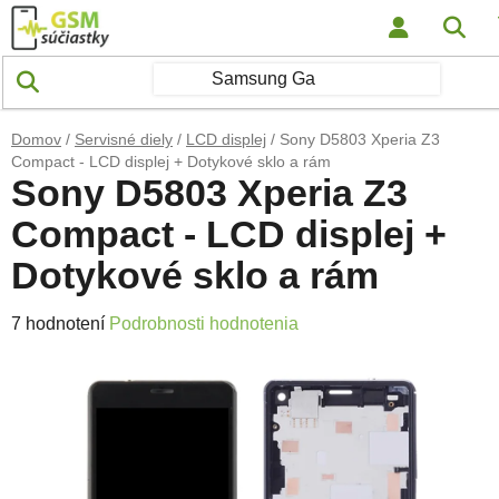
Prejsť na obsah
Hľa
Domov
/
Servisné diely
/
LCD displej
/
Sony D5803 Xperia Z3
Compact - LCD displej + Dotykové sklo a rám
Sony D5803 Xperia Z3
Compact - LCD displej +
Dotykové sklo a rám
Priemerné hodnotenie produktu je 5,0 z 5 hviezdičiek.
7 hodnotení
Podrobnosti hodnotenia