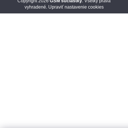
Copyright 2026
GSM súčiastky
. Všetky práva
vyhradené.
Upraviť nastavenie cookies