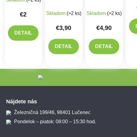
Priemerné hodnotenie produktu je 
Priemerné hodno
Skladom
(>2 ks)
Skladom
(>2 ks)
€2
€3,90
€4,90
DETAIL
DETAIL
DETAIL
Zápätie
Nájdete nás
Železničná 199/46, 98401 Lučenec
Pondelok – piatok: 08:00 – 15:30 hod.