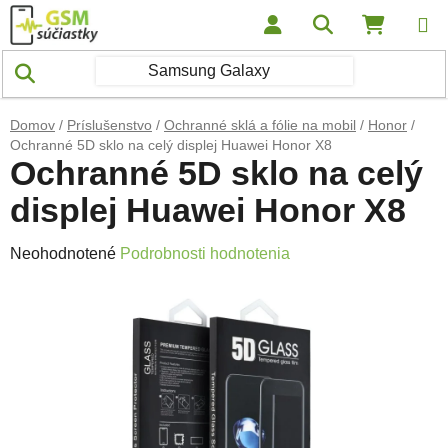
Prejsť na obsah
Hľadať
NÁKUP
Domov
/
Príslušenstvo
/
Ochranné sklá a fólie na mobil
/
Honor
/
Ochranné 5D sklo na celý displej Huawei Honor X8
Ochranné 5D sklo na celý
displej Huawei Honor X8
Priemerné hodnotenie produktu je 0,0 z 5 hviezdičiek.
Neohodnotené
Podrobnosti hodnotenia