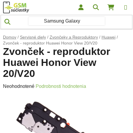
Prejsť na obsah
Hľadať
NÁKUP
Domov
/
Servisné diely
/
Zvončeky a Reproduktory
/
Huawei
/
Zvonček - reproduktor Huawei Honor View 20/V20
Zvonček - reproduktor
Huawei Honor View
20/V20
Priemerné hodnotenie produktu je 0,0 z 5 hviezdičiek.
Neohodnotené
Podrobnosti hodnotenia