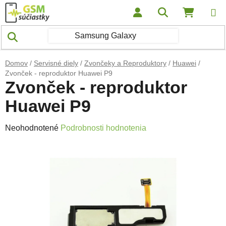
Prejsť na obsah
Hľadať
NÁKUP
Domov
/
Servisné diely
/
Zvončeky a Reproduktory
/
Huawei
/
Zvonček - reproduktor Huawei P9
Zvonček - reproduktor
Huawei P9
Priemerné hodnotenie produktu je 0,0 z 5 hviezdičiek.
Neohodnotené
Podrobnosti hodnotenia