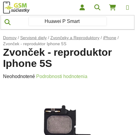
Prejsť na obsah
Hľadať
NÁKUP
Domov
/
Servisné diely
/
Zvončeky a Reproduktory
/
iPhone
/
Zvonček - reproduktor Iphone 5S
Zvonček - reproduktor
Iphone 5S
Priemerné hodnotenie produktu je 0,0 z 5 hviezdičiek.
Neohodnotené
Podrobnosti hodnotenia