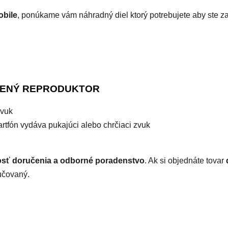
obile
, ponúkame vám náhradný diel ktorý potrebujete aby ste za
DENÝ REPRODUKTOR
zvuk
rtfón vydáva pukajúci alebo chrčiaci zvuk
osť doručenia a odborné poradenstvo
. Ak si objednáte tovar
učovaný.