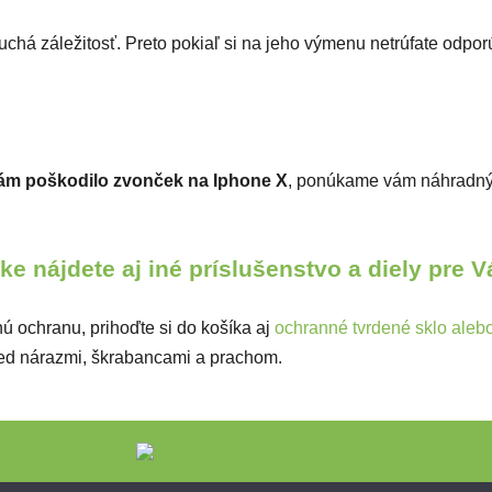
chá záležitosť. Preto pokiaľ si na jeho výmenu netrúfate
odpor
ám poškodilo zvonček na Iphone X
, ponúkame vám náhradný d
e nájdete aj iné príslušenstvo a diely pre 
ú ochranu, prihoďte si do košíka aj
ochranné tvrdené sklo alebo 
pred nárazmi, škrabancami a prachom.