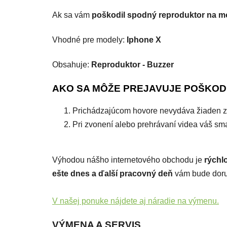
Ak sa vám
poškodil spodný reproduktor na m
Vhodné pre modely:
Iphone X
Obsahuje:
Reproduktor - Buzzer
AKO SA MÔŽE PREJAVUJE POŠKO
Prichádzajúcom hovore nevydáva žiaden 
Pri zvonení alebo prehrávaní videa váš sma
Výhodou nášho internetového obchodu je
rýchl
ešte dnes a ďalší pracovný deň
vám bude dor
V našej ponuke nájdete aj náradie na výmenu.
VÝMENA A SERVIS