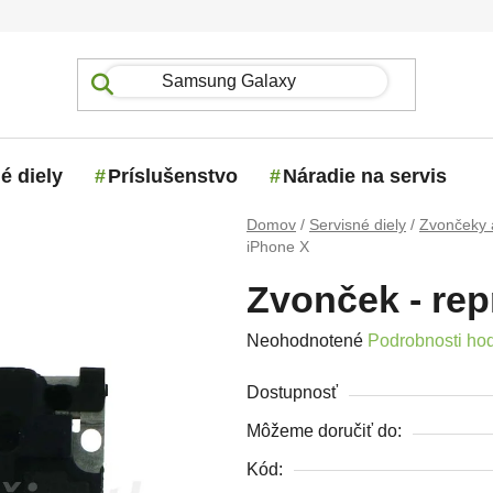
é diely
Príslušenstvo
Náradie na servis
Domov
/
Servisné diely
/
Zvončeky 
iPhone X
Zvonček - rep
Priemerné hodnotenie produktu j
Neohodnotené
Podrobnosti ho
Dostupnosť
Môžeme doručiť do:
Kód: