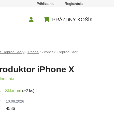
Prihlásenie
Registrácia
PRÁZDNY KOŠÍK
NÁKUPNÝ KOŠÍK
a Reproduktory
/
iPhone
/
Zvonček - reproduktor
roduktor iPhone X
e 0,0 z 5 hviezdičiek.
dnotenia
Skladom
(>2 ks)
10.08.2026
4586