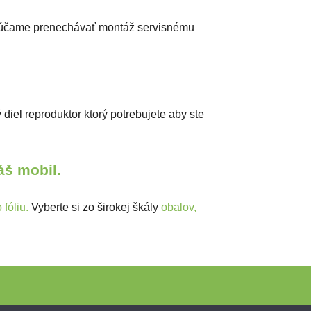
účame prenechávať montáž servisnému
iel reproduktor ktorý potrebujete aby ste
Váš mobil.
fóliu.
Vyberte si zo širokej škály
obalov,