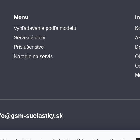
Menu
I
Vyhľadávanie podľa modelu
Ko
Servisné diely
A
Príslušenstvo
Do
Náradie na servis
O
O
M
fo@gsm-suciastky.sk