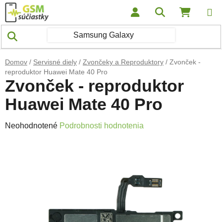
Prejsť na obsah
Hľadať
NÁKUP
Domov
/
Servisné diely
/
Zvončeky a Reproduktory
/
Zvonček -
reproduktor Huawei Mate 40 Pro
Zvonček - reproduktor
Huawei Mate 40 Pro
Priemerné hodnotenie produktu je 0,0 z 5 hviezdičiek.
Neohodnotené
Podrobnosti hodnotenia