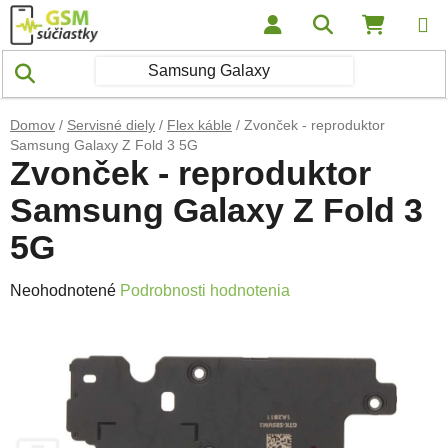
Prejsť na obsah
Hľadať
NÁKUP
Domov
/
Servisné diely
/
Flex káble
/
Zvonček - reproduktor
Samsung Galaxy Z Fold 3 5G
Zvonček - reproduktor
Samsung Galaxy Z Fold 3
5G
Priemerné hodnotenie produktu je 0,0 z 5 hviezdičiek.
Neohodnotené
Podrobnosti hodnotenia