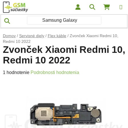
Prejsť na obsah
Hľadať
NÁKUP
Domov
/
Servisné diely
/
Flex káble
/
Zvonček Xiaomi Redmi 10,
Redmi 10 2022
Zvonček Xiaomi Redmi 10,
Redmi 10 2022
Priemerné hodnotenie produktu je 5,0 z 5 hviezdičiek.
1 hodnotenie
Podrobnosti hodnotenia