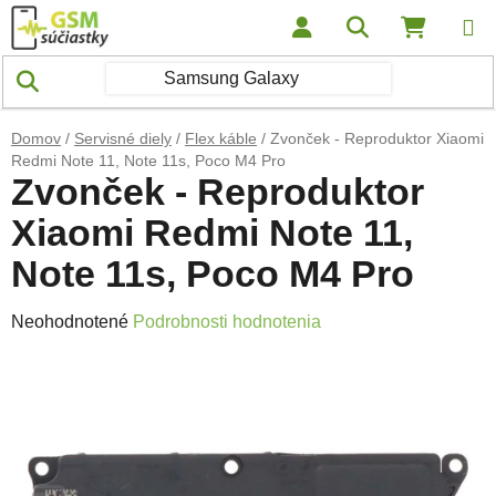
Prejsť na obsah
Hľadať
NÁKUP
Domov
/
Servisné diely
/
Flex káble
/
Zvonček - Reproduktor Xiaomi
Redmi Note 11, Note 11s, Poco M4 Pro
Zvonček - Reproduktor
Xiaomi Redmi Note 11,
Note 11s, Poco M4 Pro
Priemerné hodnotenie produktu je 0,0 z 5 hviezdičiek.
Neohodnotené
Podrobnosti hodnotenia