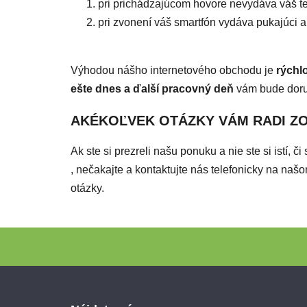
pri prichádzajúcom hovore nevydáva váš te
pri zvonení váš smartfón vydáva pukajúci 
Výhodou nášho internetového obchodu je
rýchl
ešte dnes a ďalší pracovný deň
vám bude dor
AKÉKOĽVEK OTÁZKY VÁM RADI Z
Ak ste si prezreli našu ponuku a nie ste si istí, 
, nečakajte a kontaktujte nás telefonicky na n
otázky.
Zápätie