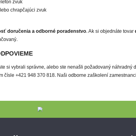
lefón zvuk
alebo chrapčajúci zvuk
osť doručenia a odborné poradenstvo
. Ak si objednáte tovar
učovaný.
ODPOVIEME
či ste si vybrali správne, alebo ste nenašli požadovaný náhradný 
ašom čísle +421 948 370 818. Naši odborne zaškolení zamestnan