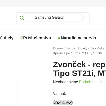
é diely
Príslušenstvo
Náradie na servis
Domov
/
Servisné diely
/
Zvončeky 
Xperia Tipo ST21i, MT15i, ST18i
Zvonček - rep
Tipo ST21i, M
Priemerné hodnotenie produktu j
Neohodnotené
Podrobnosti ho
Variant: