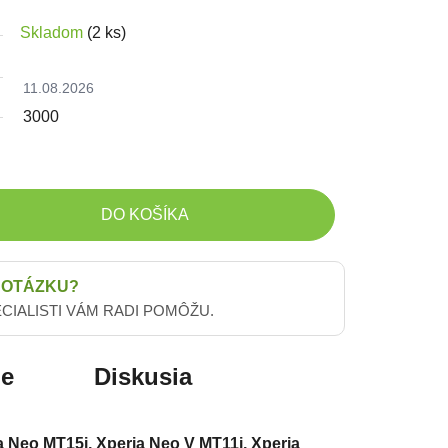
Skladom
(2 ks)
11.08.2026
3000
DO KOŠÍKA
 OTÁZKU?
ECIALISTI VÁM RADI POMÔŽU.
ie
Diskusia
a Neo MT15i, Xperia Neo V MT11i, Xperia