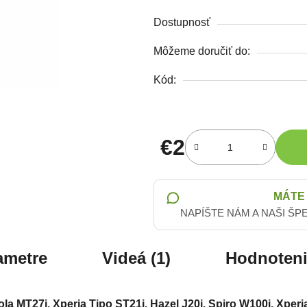
Dostupnosť
Môžeme doručiť do:
Kód:
€2
Jednotková cena:
MÁTE
NAPÍŠTE NÁM A NAŠI ŠP
ametre
Videá (1)
Hodnoten
a MT27i, Xperia Tipo ST21i, Hazel J20i, Spiro W100i, Xperi