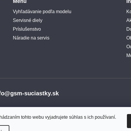
Menu
I
Vyhľadávanie podľa modelu
Ko
Servisné diely
A
Príslušenstvo
Do
Náradie na servis
O
O
M
fo@gsm-suciastky.sk
hádzaním tohto webu vyjadrujete súhlas s ich používaní.