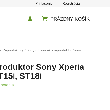
Prihlásenie
Registrácia
PRÁZDNY KOŠÍK
NÁKUPNÝ KOŠÍK
a Reproduktory
/
Sony
/
Zvonček - reproduktor Sony
roduktor Sony Xperia
T15i, ST18i
e 0,0 z 5 hviezdičiek.
dnotenia