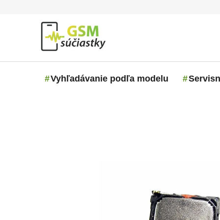
Prejsť na obsah
Vyhľadávanie podľa modelu
Servisn