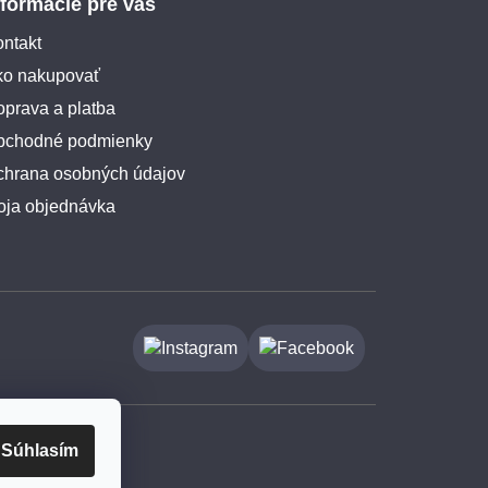
nformácie pre vás
ntakt
ko nakupovať
prava a platba
bchodné podmienky
chrana osobných údajov
oja objednávka
Súhlasím