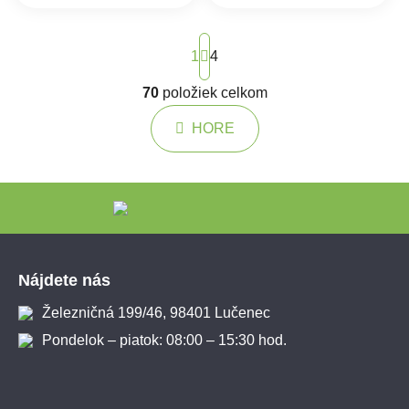
Stránkovanie
1
4
70
položiek celkom
Ovládacie prvky výpisu
HORE
Zápätie
Nájdete nás
Železničná 199/46, 98401 Lučenec
Pondelok – piatok: 08:00 – 15:30 hod.