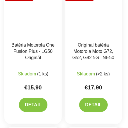
Batéria Motorola One
Original batéria
Fusion Plus - LG50
Motorola Moto G72,
Originál
G52, G82 5G - NE50
Priemerné hodnotenie produktu je 5,0 z 5 hviez
Priemerné hodnote
Skladom
(1 ks)
Skladom
(>2 ks)
€15,90
€17,90
DETAIL
DETAIL