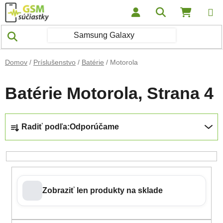
Prejsť na obsah
Hľadať
NÁKUP
Domov
/
Príslušenstvo
/
Batérie
/
Motorola
Batérie Motorola
, Strana 4
Radenie produktov
Radiť podľa:
Odporúčame
Zobraziť len produkty na sklade