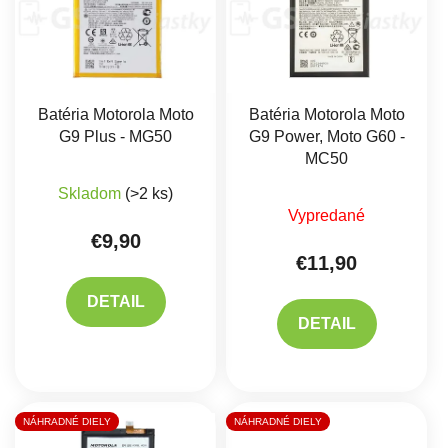
Batéria Motorola Moto
Batéria Motorola Moto
G9 Plus - MG50
G9 Power, Moto G60 -
MC50
Priemerné hodnotenie produktu je 5,0 z 5 hviez
Skladom
(>2 ks)
Priemerné hodnote
Vypredané
€9,90
€11,90
DETAIL
DETAIL
NÁHRADNÉ DIELY
NÁHRADNÉ DIELY