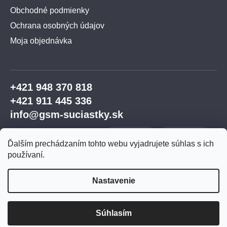
Obchodné podmienky
Ochrana osobných údajov
Moja objednávka
+421 948 370 818
+421 911 445 336
info@gsm-suciastky.sk
Ďalším prechádzaním tohto webu vyjadrujete súhlas s ich
používaní.
Nastavenie
Vytvoril Shoptet Premium
Súhlasím
Copyright 2026
GSM súčiastky
. Všetky práva
vyhradené.
Upraviť nastavenie cookies