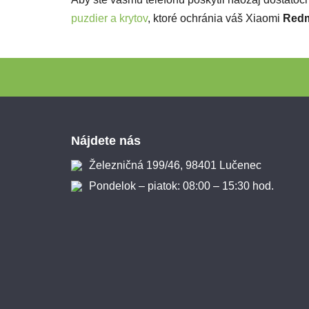
puzdier a krytov
, ktoré ochránia váš Xiaomi
Redm
Zápätie
Nájdete nás
Železničná 199/46, 98401 Lučenec
Pondelok – piatok: 08:00 – 15:30 hod.