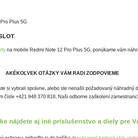
 Pro Plus 5G
 SLOT
rty
na mobile Redmi Note 12 Pro Plus 5G, ponúkame vám náhrad
AKÉKOĽVEK OTÁZKY VÁM RADI ZODPOVIEME
či ste si vybrali správne, alebo ste nenašli požadovaný náhradný 
ašom čísle +421 948 370 818. Naši odborne zaškolení zamestnan
e nájdete aj iné príslušenstvo a diely pre 
ú ochranu, prihoďte si do košíka aj
ochranné tvrdené sklo alebo 