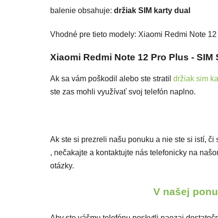
balenie obsahuje:
držiak SIM karty dual
Vhodné pre tieto modely: Xiaomi Redmi Note 12
Xiaomi Redmi Note 12 Pro Plus - SIM
Ak sa vám poškodil alebo ste stratil
držiak sim ka
ste zas mohli využívať svoj telefón naplno.
Ak ste si prezreli našu ponuku a nie ste si istí, 
, nečakajte a kontaktujte nás telefonicky na n
otázky.
V našej ponuk
Aby ste vášmu telefónu poskytli naozaj dostatočn