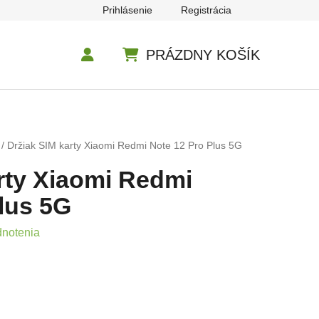
Prihlásenie
Registrácia
PRÁZDNY KOŠÍK
NÁKUPNÝ KOŠÍK
/
Držiak SIM karty Xiaomi Redmi Note 12 Pro Plus 5G
rty Xiaomi Redmi
lus 5G
e 0,0 z 5 hviezdičiek.
dnotenia