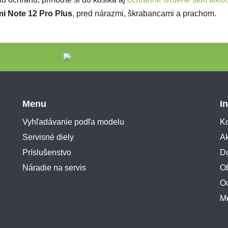
i Note 12 Pro Plus
,
pred nárazmi, škrabancami a prachom.
Menu
I
Vyhľadávanie podľa modelu
Ko
Servisné diely
A
Príslušenstvo
Do
Náradie na servis
O
O
M