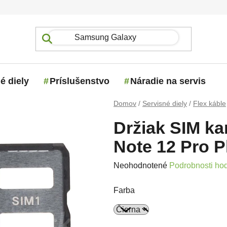
é diely
Príslušenstvo
Náradie na servis
Domov
/
Servisné diely
/
Flex káble
Držiak SIM ka
Note 12 Pro P
Priemerné hodnotenie produktu j
Neohodnotené
Podrobnosti ho
Farba