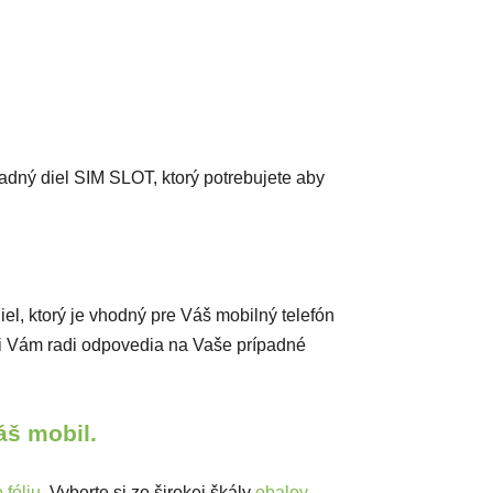
ný diel SIM SLOT, ktorý potrebujete aby
diel, ktorý je vhodný pre Váš mobilný telefón
ci Vám radi odpovedia na Vaše prípadné
Váš mobil.
fóliu.
Vyberte si zo širokej škály
obalov,