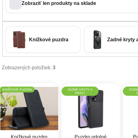
Zobraziť len produkty na sklade
Knižkové puzdra
Zadné kryty 
Zobrazených položiek:
3
Výpis produktov
KNIŽKOVÉ PUZDRA
ZADNÉ KRYTY A
ZADN
OBALY
Knižkové puzdro
Puzdro odolné
Pu