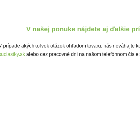
V našej ponuke nájdete aj ďalšie p
V prípade akýchkoľvek otázok ohľadom tovaru, nás neváhajte ko
suciastky.sk
alebo cez pracovné dni na našom telefónnom čísle