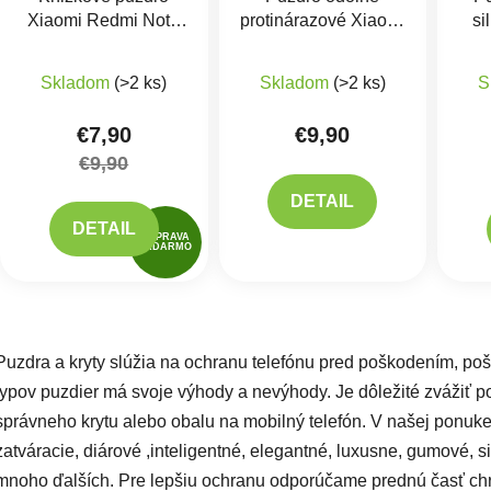
Xiaomi Redmi Note
protinárazové Xiaomi
si
12 Pro Plus 5G,
Redmi Note 12 Pro
Re
Čierne
Plus 5G
Skladom
(>2 ks)
Skladom
(>2 ks)
S
€7,90
€9,90
€9,90
DETAIL
DETAIL
DOPRAVA
ZADARMO
Ovlád
Puzdra a kryty slúžia na ochranu telefónu pred poškodením, po
typov puzdier má svoje výhody a nevýhody. Je dôležité zvážiť pot
správneho krytu alebo obalu na mobilný telefón. V našej ponuke
zatváracie, diárové ,inteligentné, elegantné, luxusne, gumové, si
mnoho ďalších. Pre lepšiu ochranu odporúčame prednú časť ch