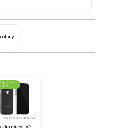
a obaly
É KRYTY A
OBALY
zdro priesvitné