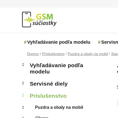
Prejsť na obsah
Vyhľadávanie podľa modelu
Servisn
Domov
/
Príslušenstvo
/
Puzdra a obaly na mobil
/
Xia
Bočný panel
Kategórie
Preskočiť kategórie
Vyhľadávanie podľa
modelu
Servisné diely
Príslušenstvo
Puzdra a obaly na mobil