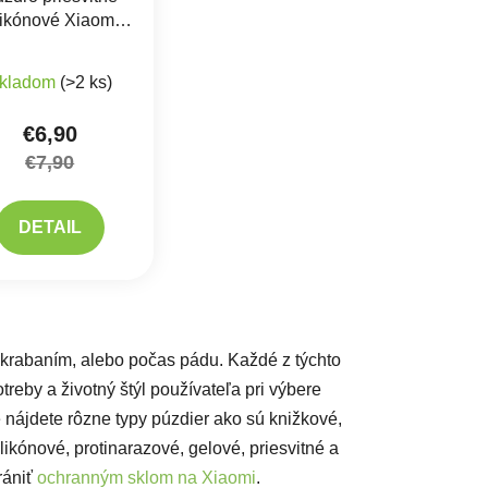
likónové Xiaomi
dmi Note 12 Pro
Priemerné hodnotenie produktu je 5,0 z 5 hviezdičiek.
Plus 5G
kladom
(>2 ks)
€6,90
€7,90
DETAIL
acie prvky výpisu
škrabaním, alebo počas pádu. Každé z týchto
reby a životný štýl používateľa pri výbere
 nájdete rôzne typy púzdier ako sú knižkové,
likónové, protinarazové, gelové, priesvitné a
rániť
ochranným sklom na Xiaomi
.