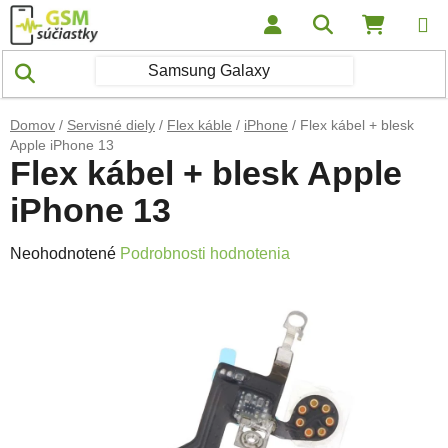
Prejsť na obsah
Hľadať
NÁKUP
Domov
/
Servisné diely
/
Flex káble
/
iPhone
/
Flex kábel + blesk
Apple iPhone 13
Flex kábel + blesk Apple
iPhone 13
Priemerné hodnotenie produktu je 0,0 z 5 hviezdičiek.
Neohodnotené
Podrobnosti hodnotenia