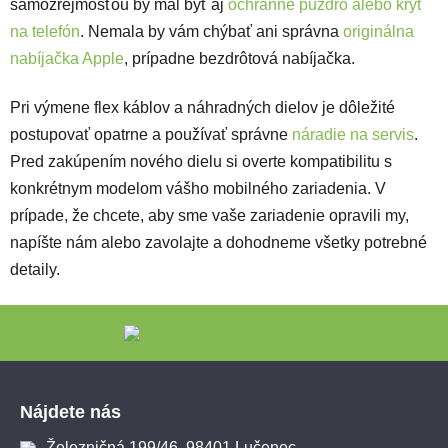
samozrejmosťou by mal byť aj
ochranné puzdro alebo kryt
na telefón
. Nemala by vám chýbať ani správna
originálna
nabíjačka Apple
, prípadne bezdrôtová nabíjačka.
Pri výmene flex káblov a náhradných dielov je dôležité
postupovať opatrne a používať správne
náradie na servis
.
Pred zakúpením nového dielu si overte kompatibilitu s
konkrétnym modelom vášho mobilného zariadenia. V
prípade, že chcete, aby sme vaše zariadenie opravili my,
napíšte nám alebo zavolajte a dohodneme všetky potrebné
detaily.
Zápätie
Nájdete nás
Železničná 199/46, 98401 Lučenec