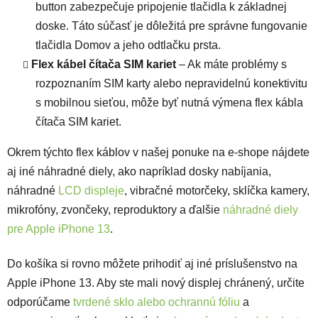
button zabezpečuje pripojenie tlačidla k základnej
doske. Táto súčasť je dôležitá pre správne fungovanie
tlačidla Domov a jeho odtlačku prsta.
Flex kábel čítača SIM kariet
– Ak máte problémy s
rozpoznaním SIM karty alebo nepravidelnú konektivitu
s mobilnou sieťou, môže byť nutná výmena flex kábla
čítača SIM kariet.
Okrem týchto flex káblov v našej ponuke na e-shope nájdete
aj iné náhradné diely, ako napríklad dosky nabíjania,
náhradné
LCD displeje
, vibračné motorčeky, sklíčka kamery,
mikrofóny, zvončeky, reproduktory a ďalšie
náhradné diely
pre Apple iPhone 13
.
Do košíka si rovno môžete prihodiť aj iné príslušenstvo na
Apple iPhone 13. Aby ste mali nový displej chránený, určite
odporúčame
tvrdené sklo alebo ochrannú fóliu
a