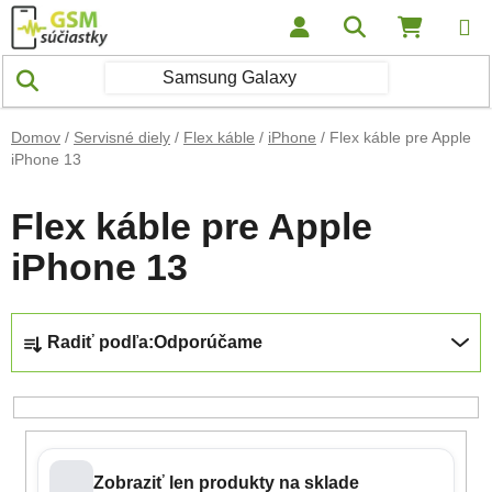
Prejsť na obsah
Hľadať
NÁKUP
Domov
/
Servisné diely
/
Flex káble
/
iPhone
/
Flex káble pre Apple
iPhone 13
Flex káble pre Apple
iPhone 13
Radenie produktov
Radiť podľa:
Odporúčame
Zobraziť len produkty na sklade