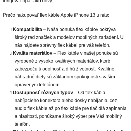
fungovať opäť ako nový.
Prečo nakupovať flex káble Apple iPhone 13 u nás:
Kompatibilita
– Naša ponuka flex káblov pokrýva
široký rad značiek a modelov mobilných zariadení. U
nás nájdete správny flex kábel pre váš telefón.
Kvalita materiálov
– Flex káble v našej ponuke sú
vyrobené z vysoko kvalitných materiálov, ktoré
zabezpečujú odolnosť a dlhú životnosť. Kvalitné
náhradné diely sú základom spokojnosti s vaším
opraveným telefónom.
Dostupnosť rôznych typov
– Od flex kábla
nabíjacieho konektora alebo dosky nabíjania, cez
audio flex káble až po flex káble pre tlačidlá zapínania
a hlasitosti, ponúkame široký výber pre Váš mobilný
telefón.