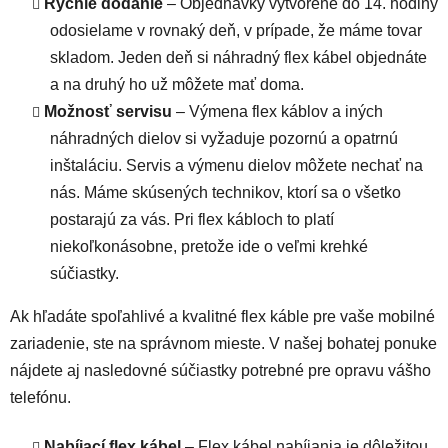
Rýchle dodanie
– Objednávky vytvorené do 14. hodiny
odosielame v rovnaký deň, v prípade, že máme tovar
skladom. Jeden deň si náhradný flex kábel objednáte
a na druhý ho už môžete mať doma.
Možnosť servisu
– Výmena flex káblov a iných
náhradných dielov si vyžaduje pozornú a opatrnú
inštaláciu. Servis a výmenu dielov môžete nechať na
nás. Máme skúsených technikov, ktorí sa o všetko
postarajú za vás. Pri flex kábloch to platí
niekoľkonásobne, pretože ide o veľmi krehké
súčiastky.
Ak hľadáte spoľahlivé a kvalitné flex káble pre vaše mobilné
zariadenie, ste na správnom mieste. V našej bohatej ponuke
nájdete aj nasledovné súčiastky potrebné pre opravu vášho
telefónu.
Nabíjací flex kábel
– Flex kábel nabíjania je dôležitou