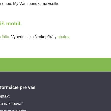
 výmenou. My Vám ponúkame všetko
Váš mobil.
fóliu.
Vyberte si zo širokej škály
obalov,
nformácie pre vás
ntakt
ko nakupovať