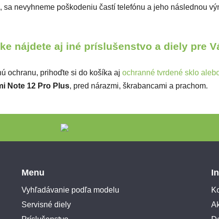
, sa nevyhneme poškodeniu častí telefónu a jeho následnou
e nájdete aj iné príslušenstvo a diely pre 
ú ochranu, prihoďte si do košíka aj
ochranné tvrdené sklo alebo 
i Note 12 Pro Plus
,
pred nárazmi, škrabancami a prachom.
Menu
I
Vyhľadávanie podľa modelu
Ko
Servisné diely
A