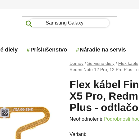
é diely
Príslušenstvo
Náradie na servis
Domov
/
Servisné diely
/
Flex káble
Redmi Note 12 Pro, 12 Pro Plus - o
Flex kábel Fi
X5 Pro, Redmi
Plus - odtlačo
Priemerné hodnotenie produktu j
Neohodnotené
Podrobnosti ho
Variant: