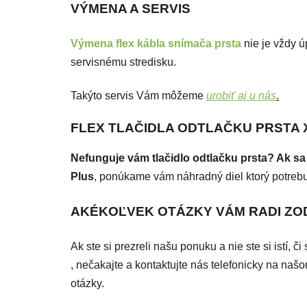
VÝMENA A SERVIS
Výmena flex kábla snímača prsta
nie je vždy ú
servisnému stredisku.
Takýto servis Vám môžeme
urobiť aj u nás
.
FLEX TLAČIDLA ODTLAČKU PRSTA Xia
Nefunguje vám tlačidlo odtlačku prsta? Ak s
Plus
, ponúkame vám náhradný diel ktorý potrebuj
AKÉKOĽVEK OTÁZKY VÁM RADI Z
Ak ste si prezreli našu ponuku a nie ste si istí, 
, nečakajte a kontaktujte nás telefonicky na n
otázky.