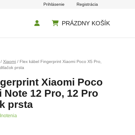
Prihlásenie
Registrácia
PRÁZDNY KOŠÍK
NÁKUPNÝ KOŠÍK
/
Xiaomi
/
Flex kábel Fingerprint Xiaomi Poco X5 Pro,
dtlačok prsta
ngerprint Xiaomi Poco
 Note 12 Pro, 12 Pro
k prsta
e 0,0 z 5 hviezdičiek.
dnotenia