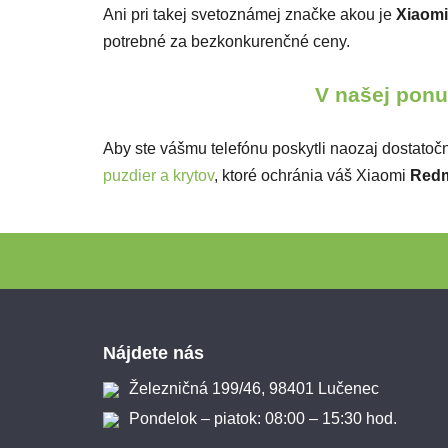
Ani pri takej svetoznámej značke akou je
Xiaomi
potrebné za bezkonkurenčné ceny.
V našej ponuk
Aby ste vášmu telefónu poskytli naozaj dostatočn
puzdier a krytov
, ktoré ochránia váš Xiaomi
Redm
Zápätie
Nájdete nás
Železničná 199/46, 98401 Lučenec
Pondelok – piatok: 08:00 – 15:30 hod.