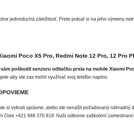
plne jednoduchá záležitosť. Preto pokiaľ si na jeho výmenu netr
omi Poco X5 Pro, Redmi Note 12 Pro, 12 Pro 
a vám poškodil senzoru odtlačku prsta na mobile Xiaomi Po
ete aby ste zas mohli využívať svoj telefón naplno.
ODPOVIEME
či ste si vybrali správne, alebo ste nenašli požadovaný náhradný 
ašom čísle +421 948 370 818. Naši odborne zaškolení zamestnan