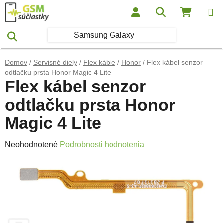
Prejsť na obsah
Hľadať
NÁKUP
Domov
/
Servisné diely
/
Flex káble
/
Honor
/
Flex kábel senzor
odtlačku prsta Honor Magic 4 Lite
Flex kábel senzor
odtlačku prsta Honor
Magic 4 Lite
Priemerné hodnotenie produktu je 0,0 z 5 hviezdičiek.
Neohodnotené
Podrobnosti hodnotenia